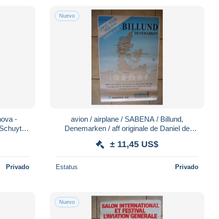
Nuevo
avion / airplane / SABENA / Billund,
 Schuyter
Denemarken / aff originale de Daniel de
Schuyter / size : 47X70cm
± 11,45 US$
Privado
Estatus
Privado
Nuevo