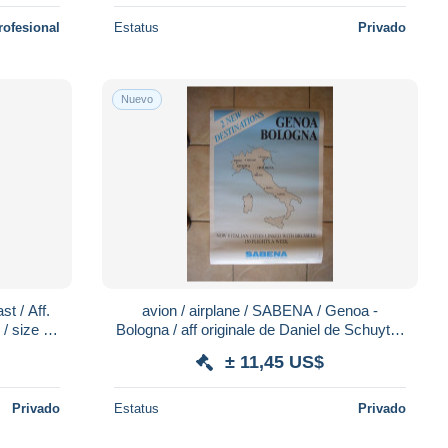
rofesional
Estatus
Privado
Nuevo
avion / airplane / SABENA / Genoa -
/ size :
Bologna / aff originale de Daniel de Schuyter
/ size : 47X70cm
± 11,45 US$
Privado
Estatus
Privado