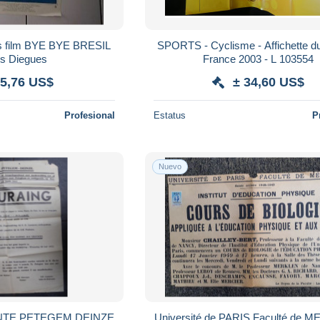
ms film BYE BYE BRESIL
SPORTS - Cyclisme - Affichette du
os Diegues
France 2003 - L 103554
 5,76 US$
± 34,60 US$
Profesional
Estatus
P
Nuevo
Université de PARIS Faculté de 