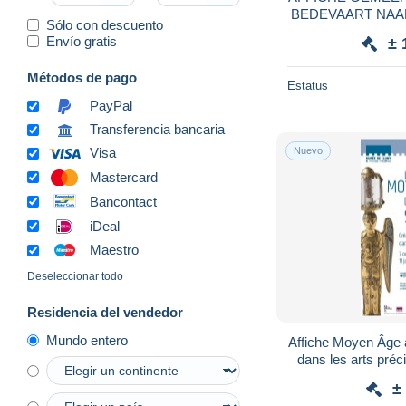
BEDEVAART NAAR BE
Sólo con descuento
Envío gratis
± 
Métodos de pago
Estatus
PayPal
Transferencia bancaria
Nuevo
Visa
Mastercard
Bancontact
iDeal
Maestro
Deseleccionar todo
Residencia del vendedor
Mundo entero
Affiche Moyen Âge 
dans les arts pré
Par
±