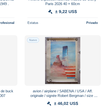
949 .
Paris 2026 40 × 60cm
± 9,22 US$
rofesional
Estatus
Privado
Nuevo
 de buck
avion / airplane / SABENA / USA / Aff.
2007
originale / signée Robert Bergman / size :
60X83cm
± 46,02 US$