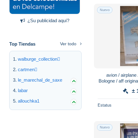
Nuevo
¿Su publicidad aquí?
Top Tiendas
Ver todo
walburge_collection
cartmen
avion / airplane / SABENA / Gene
le_marechal_de_saxe
Bologne / aff origin
/ siz
labar
± 
allouchka1
Estatus
Nuevo