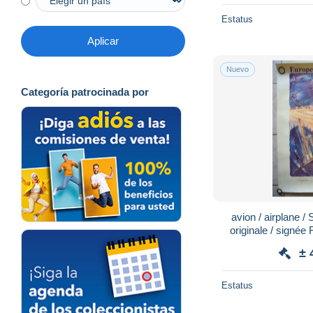
Estatus
Aplicar
Nuevo
Categoría patrocinada por
avion / airplane / SABENA / Europe / Aff.
originale / signée
6
± 
Estatus