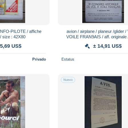
avion / airplane / planeur /glider / VOL A
 / size : 42X80
VOILE FRAN9AIS / aff. originale / size :
40X60cm
 5,69 US$
± 14,91 US$
Privado
Estatus
Nuevo