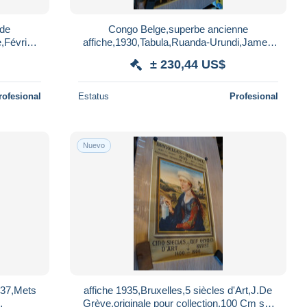
 de
Congo Belge,superbe ancienne
,Février
affiche,1930,Tabula,Ruanda-Urundi,James
,5 Cm.
Thiriar,Litho Linsmô,104 Cm./75 Cm.état
± 230,44 US$
collection
rofesional
Estatus
Profesional
Nuevo
937,Mets
affiche 1935,Bruxelles,5 siècles d'Art,J.De
Grève,originale pour collection,100 Cm sur