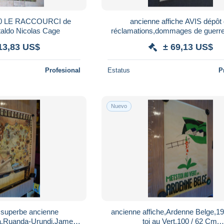
160 LE RACCOURCI de
ancienne affiche AVIS dépôt
taldo Nicolas Cage
réclamations,dommages de guerre
1920,originale,34,5 Cm. sur 21
13,83 US$
± 69,13 US$
Profesional
Estatus
P
Nuevo
,superbe ancienne
ancienne affiche,Ardenne Belge,1
la,Ruanda-Urundi,James
toi au Vert,100 / 62 Cm.