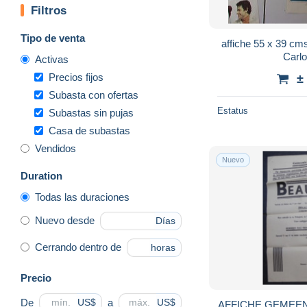
Filtros
Tipo de venta
affiche 55 x 39 c
Carl
Activas
Precios fijos
±
Subasta con ofertas
Estatus
Subastas sin pujas
Casa de subastas
Vendidos
Nuevo
Duration
Todas las duraciones
Nuevo desde
Días
Cerrando dentro de
horas
Precio
De
a
US$
US$
AFFICHE GEMEENTE PETEGEM DEINZE