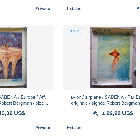
Privado
Estatus
P
Nuevo
avion / airplane / SABENA / Far East / Aff.
 Robert Bergman / size :
originale / signée Robert Bergman 
0X83cm
60X83cm
46,02 US$
± 22,98 US$
Privado
Estatus