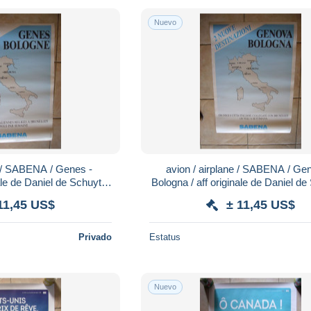
Nuevo
s -
avion / airplane / SABENA / Genova -
ale de Daniel de Schuyter
Bologna / aff originale de Daniel de
e : 47X70cm
/ size : 47X70cm
11,45 US$
± 11,45 US$
Privado
Estatus
Nuevo