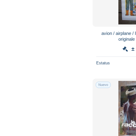
avion / airplane / INFO-PILOTE / affiche
originale
±
Estatus
Nuevo