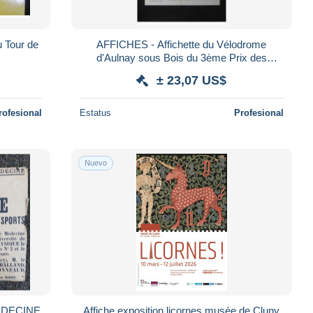
 Tour de
AFFICHES - Affichette du Vélodrome
d'Aulnay sous Bois du 3ème Prix des
Gentlemen Cyclistes avec Poulidor - L
± 23,07 US$
103575
rofesional
Estatus
Profesional
Nuevo
MEDECINE
Affiche exposition licornes musée de Cluny