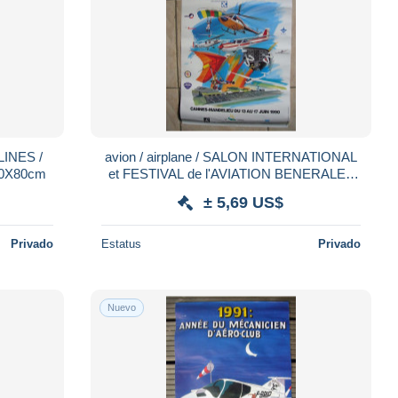
avion / airplane / SALON INTERNATIONAL
: 60X80cm
et FESTIVAL de l'AVIATION BENERALE /
aff. originale / size : 40X60cm
± 5,69 US$
Privado
Estatus
Privado
Nuevo