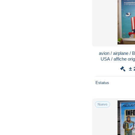
avion / airplane / BRUSSELS AIRLINES /
USA / affiche ori
± 
Estatus
Nuevo