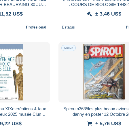
AURAING 30 JULI
. COURS DE BIOLOGIE 1948-1
1933. 70 X 58 CM
11,52 US$
± 3,46 US$
Profesional
Estatus
P
Nuevo
au XIXe créations & faux
Spirou n3635les plus beaux avions
cieux 2025 musée Cluny
danny en poster 12 Octobre 
is 40×60
 9,22 US$
± 5,76 US$