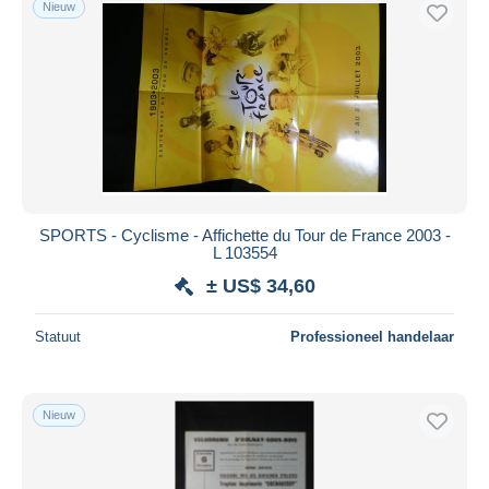
Nieuw
Gratis levering
Betaalmiddelen
PayPal
Bankoverschrijving
Visa
Mastercard
Bancontact
SPORTS - Cyclisme - Affichette du Tour de France 2003 -
iDeal
L 103554
Maestro
± US$ 34,60
Alles deselecteren
Statuut
Professioneel handelaar
Woonplaats van de verkoper
Wereldwijd
Nieuw