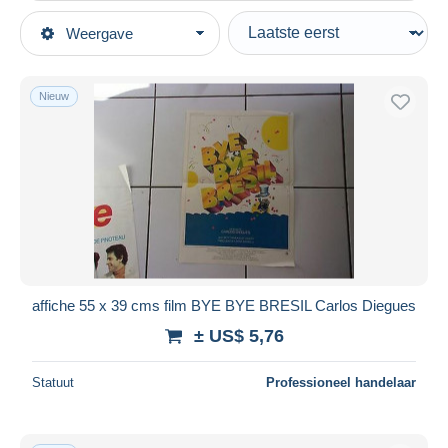
Type verkopen
Weergave
Topcategorieën
Actief
Oude Documenten
Vaste prijs
Nieuw
Affiches
Veiling met biedingen
Veilingen zonder biedingen
Veilinghuizen
Verkocht
Duur
Alle looptijden
Nieuw sinds
Dagen
affiche 55 x 39 cms film BYE BYE BRESIL Carlos Diegues
Eindigt binnen
uren
± US$ 5,76
Prijs
Statuut
Professioneel handelaar
Van
US$
tot
US$
Alleen met korting