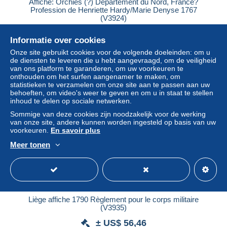
Affiche: Orchies (?) Département du Nord, France?
Profession de Henriette Hardy/Marie Denyse 1767
(V3924)
± US$ 44,94
Informatie over cookies
Onze site gebruikt cookies voor de volgende doeleinden: om u
Statuut
Particulier
de diensten te leveren die u hebt aangevraagd, om de veiligheid
van ons platform te garanderen, om uw voorkeuren te
onthouden om het surfen aangenamer te maken, om
statistieken te verzamelen om onze site aan te passen aan uw
behoeften, om video's weer te geven en om u in staat te stellen
Nieuw
inhoud te delen op sociale netwerken.
Sommige van deze cookies zijn noodzakelijk voor de werking
van onze site, andere kunnen worden ingesteld op basis van uw
voorkeuren.
En savoir plus
Meer tonen
Liège affiche 1790 Règlement pour le corps militaire
(V3935)
± US$ 56,46