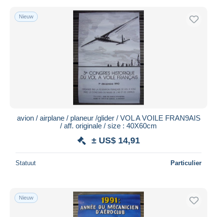
Nieuw
avion / airplane / planeur /glider / VOL A VOILE FRAN9AIS
/ aff. originale / size : 40X60cm
± US$ 14,91
Statuut
Particulier
Nieuw