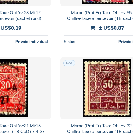
 Taxe Obl Yv:28 Mi:12
Maroc (Prot.Fr) Taxe Obl Yv:55
ercevoir (cachet rond)
Chiffre-Taxe a percevoir (TB cach
 US$0.19
± US$0.87
Private individual
Status
Private 
New
 Taxe Obl Yv:31 Mi:15
Maroc (Prot.Fr) Taxe Obl Yv:32
rcevoir (TB CàD) 7-4-27
Chiffre-Taxe a percevoir (TB cach