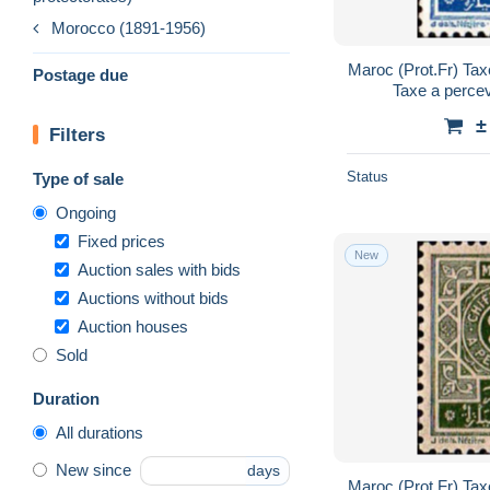
Morocco (1891-1956)
Maroc (Prot.Fr) Tax
Postage due
Taxe a perce
±
Filters
Status
Type of sale
Ongoing
Fixed prices
New
Auction sales with bids
Auctions without bids
Auction houses
Sold
Duration
All durations
New since
days
Maroc (Prot.Fr) Tax