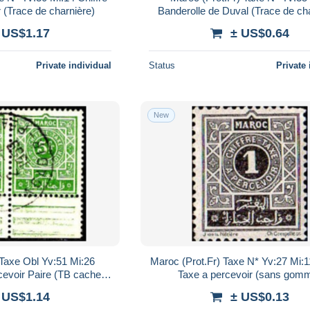
 (Trace de charnière)
Banderolle de Duval (Trace de ch
 US$1.17
± US$0.64
Private individual
Status
Private 
New
 Taxe Obl Yv:51 Mi:26
Maroc (Prot.Fr) Taxe N* Yv:27 Mi:11
cevoir Paire (TB cachet
Taxe a percevoir (sans gom
rond)
 US$1.14
± US$0.13