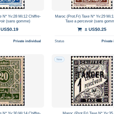
e N* Yv:28 Mi:12 Chiffre-
Maroc (Prot.Fr) Taxe N* Yv:29 Mi:13
voir (sans gomme)
Taxe a percevoir (sans gom
 US$0.19
± US$0.25
Private individual
Status
Private 
New
e N* Yv:30 Mi:14 Chiffre-
Maroc (Prot.Fr) Taxe N* Yv:35