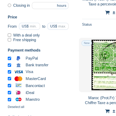
Taxe a percevoir
Closing in
hours
±
Price
Status
From
US$
to
US$
With a deal only
Free shipping
New
Payment methods
PayPal
Bank transfer
Visa
MasterCard
Bancontact
iDeal
Maroc (Prot.Fr)
Maestro
Chiffre-Taxe a per
Deselect all
±