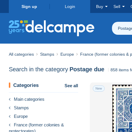
Sign up
Login
Buy
Sell
Postag
All categories
Stamps
Europe
France (former colonies & p
Search in the category
Postage due
858 items 
Categories
See all
New
Main categories
Stamps
Europe
France (former colonies &
protectorates)