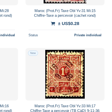
 Mi:28
Maroc (Prot.Fr) Taxe Obl Yv:31 Mi:15
et rond)
Chiffre-Taxe a percevoir (cachet rond)
± US$0.28
individual
Status
Private individual
New
 Mi:16
Maroc (Prot.Fr) Taxe Obl Yv:33 Mi:17
et rond)
Chiffre-Taxe a percevoir (TB CàD) 9-11-36