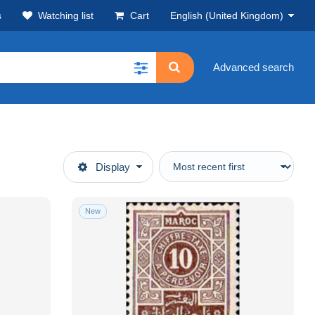
s
Watching list
Cart
English (United Kingdom)
Advanced search
Display
New