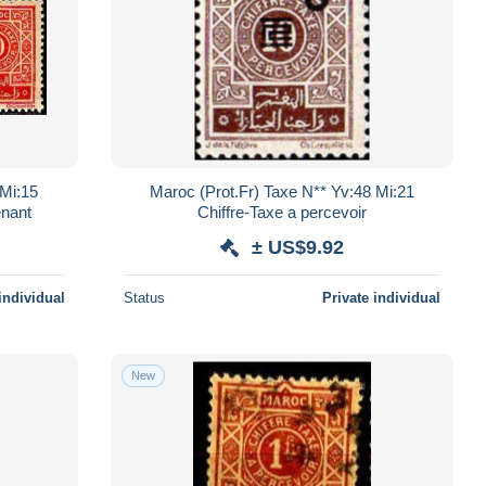
 Mi:15
Maroc (Prot.Fr) Taxe N** Yv:48 Mi:21
enant
Chiffre-Taxe a percevoir
± US$9.92
individual
Status
Private individual
New