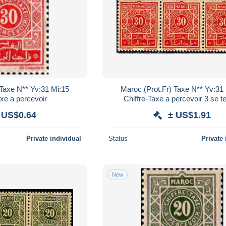
 Taxe N** Yv:31 Mi:15
Maroc (Prot.Fr) Taxe N** Yv:31
axe a percevoir
Chiffre-Taxe a percevoir 3 se t
 US$0.64
± US$1.91
Private individual
Status
Private 
New