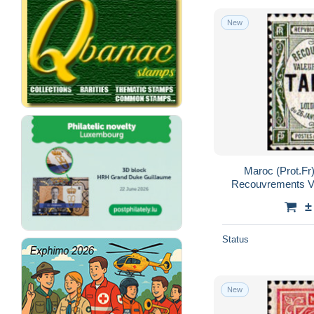
New
Maroc (Prot.Fr
Recouvrements V
g
±
Status
New