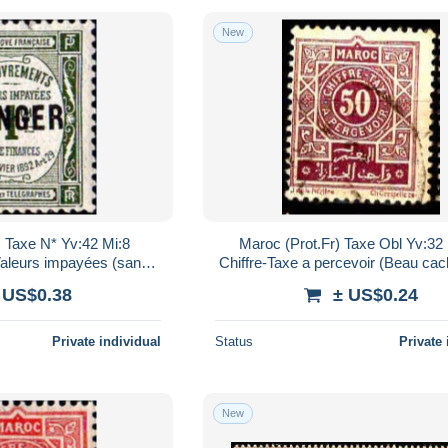
New
) Taxe N* Yv:42 Mi:8
Maroc (Prot.Fr) Taxe Obl Yv:32
aleurs impayées (sans
Chiffre-Taxe a percevoir (Beau cac
omme)
 US$0.38
± US$0.24
Private individual
Status
Private 
New