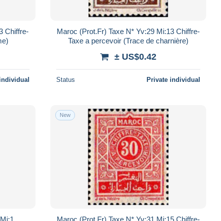
 Chiffre-
Maroc (Prot.Fr) Taxe N* Yv:29 Mi:13 Chiffre-
me)
Taxe a percevoir (Trace de charnière)
± US$0.42
individual
Status
Private individual
New
 Mi:1
Maroc (Prot.Fr) Taxe N* Yv:31 Mi:15 Chiffre-