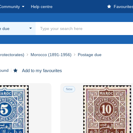
Community
Help centre
Favourite
e due
rotectorates)
Morocco (1891-1956)
Postage due
found
Add to my favourites
New