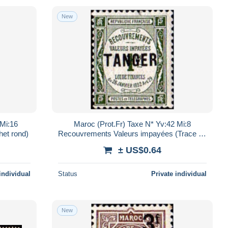
New
 Mi:16
Maroc (Prot.Fr) Taxe N* Yv:42 Mi:8
het rond)
Recouvrements Valeurs impayées (Trace de
charnière)
± US$0.64
individual
Status
Private individual
New