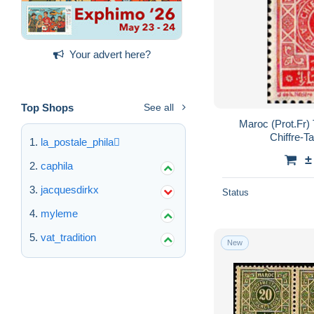
Your advert here?
Top Shops
See all
Maroc (Prot.Fr)
Chiffre-T
la_postale_phila
±
caphila
jacquesdirkx
Status
myleme
vat_tradition
New