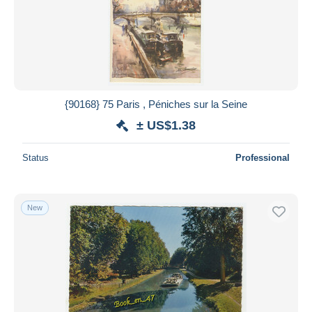
{90168} 75 Paris , Péniches sur la Seine
± US$1.38
Status
Professional
New