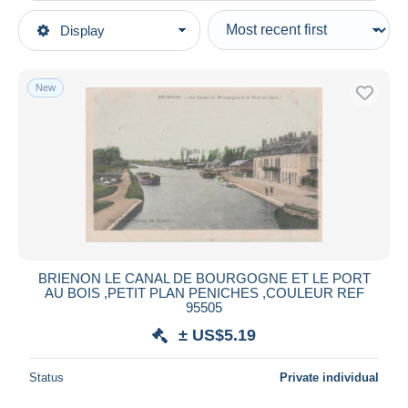
Type of sale
Display
Main categories
Ongoing
Postcards
Fixed prices
Topics
New
Auction sales with bids
Transport
Auctions without bids
Ships
Auction houses
Sold
Houseboats
Duration
All durations
New since
days
BRIENON LE CANAL DE BOURGOGNE ET LE PORT
AU BOIS ,PETIT PLAN PENICHES ,COULEUR REF
Closing in
hours
95505
± US$5.19
Price
From
US$
to
US$
Status
Private individual
With a deal only