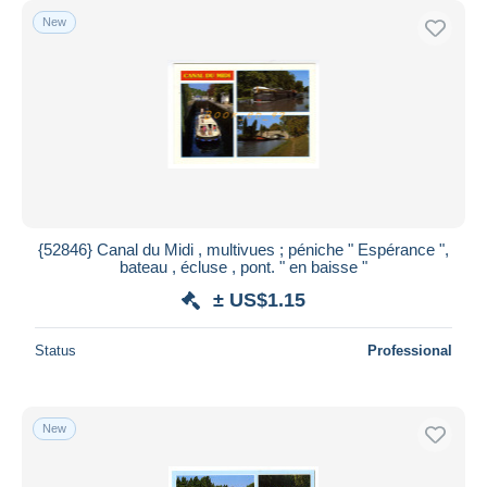
New
{52846} Canal du Midi , multivues ; péniche " Espérance ",
bateau , écluse , pont. " en baisse "
± US$1.15
Status
Professional
New