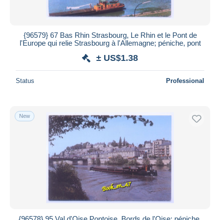
{96579} 67 Bas Rhin Strasbourg, Le Rhin et le Pont de
l'Europe qui relie Strasbourg à l'Allemagne; péniche, pont
± US$1.38
Status
Professional
New
{96578} 95 Val d'Oise Pontoise, Bords de l'Oise; péniche,