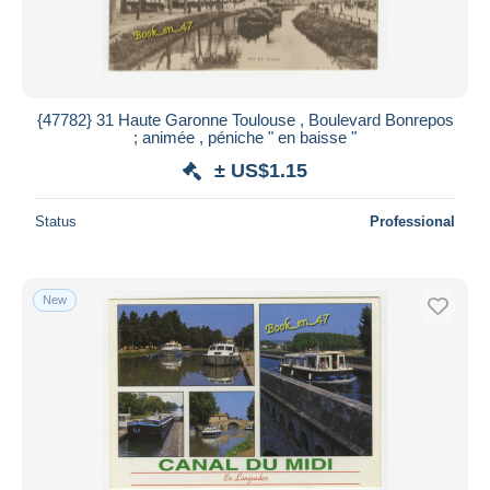
{47782} 31 Haute Garonne Toulouse , Boulevard Bonrepos
; animée , péniche " en baisse "
± US$1.15
Status
Professional
New