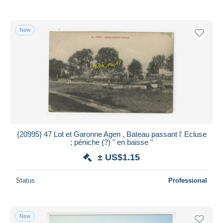
New
{20995} 47 Lot et Garonne Agen , Bateau passant l' Ecluse
; péniche (?) " en baisse "
± US$1.15
Status
Professional
New