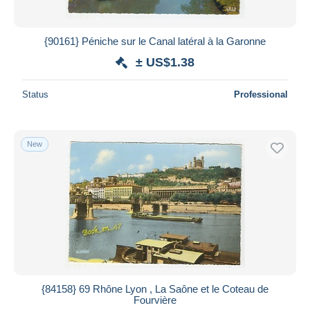
{90161} Péniche sur le Canal latéral à la Garonne
± US$1.38
Status
Professional
New
{84158} 69 Rhône Lyon , La Saône et le Coteau de
Fourvière