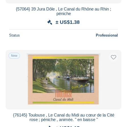
{57064} 39 Jura Dôle , Le Canal du Rhône au Rhin ;
péniche
± US$1.38
Status
Professional
New
{76145} Toulouse , Le Canal du Midi au cœur de la Cité
rose ; péniche , animée. " en baisse "