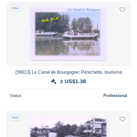
New
{96613} Le Canal de Bourgogne; Pénichette, tourisme
± US$1.38
Status
Professional
New