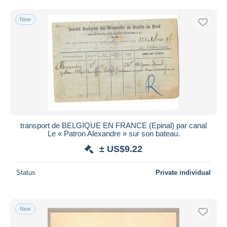
Free shipping
New
Payment methods
PayPal
Bank transfer
Visa
MasterCard
Bancontact
iDeal
transport de BELGIQUE EN FRANCE (Epinal) par canal
Maestro
Le « Patron Alexandre » sur son bateau.
Deselect all
± US$9.22
Seller's residence
Status
Private individual
Entire world
New