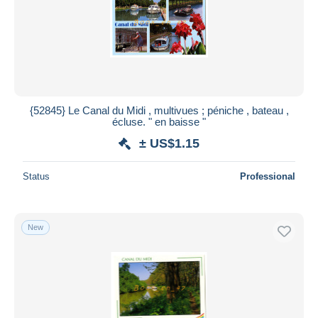
{52845} Le Canal du Midi , multivues ; péniche , bateau ,
écluse. " en baisse "
± US$1.15
Status
Professional
New