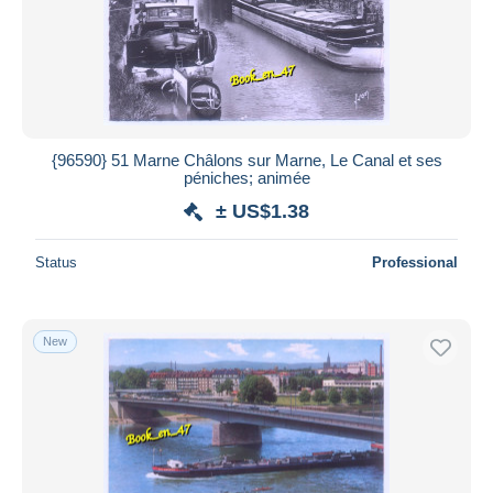
{96590} 51 Marne Châlons sur Marne, Le Canal et ses
péniches; animée
± US$1.38
Status
Professional
New