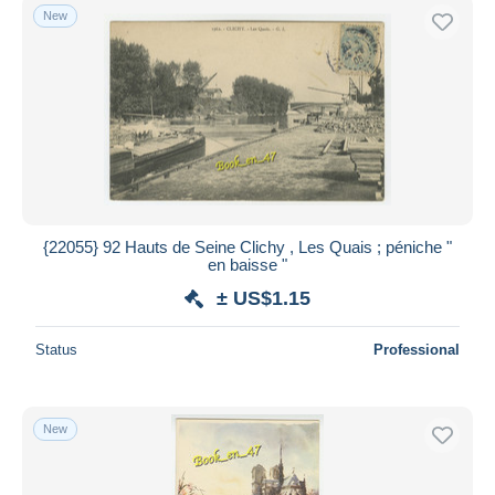
New
{22055} 92 Hauts de Seine Clichy , Les Quais ; péniche "
en baisse "
± US$1.15
Status
Professional
New