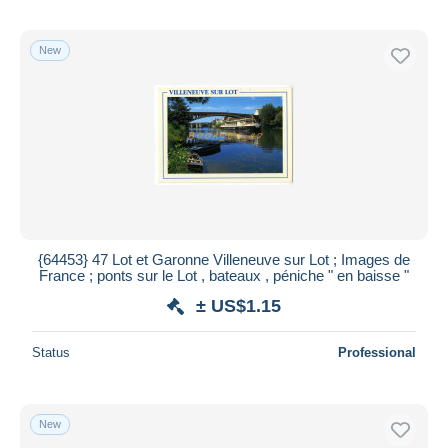
New
{64453} 47 Lot et Garonne Villeneuve sur Lot ; Images de
France ; ponts sur le Lot , bateaux , péniche " en baisse "
± US$1.15
Status
Professional
New