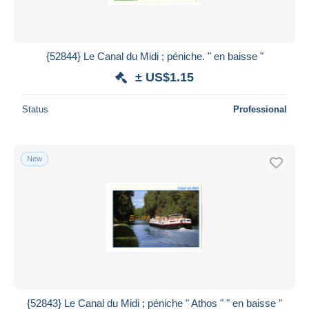
{52844} Le Canal du Midi ; péniche. " en baisse "
± US$1.15
Status
Professional
New
{52843} Le Canal du Midi ; péniche " Athos " " en baisse "