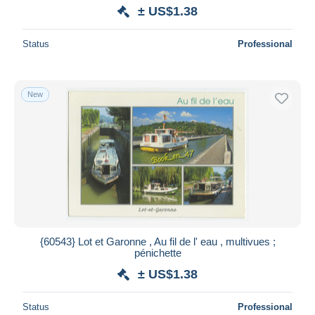
± US$1.38
Status
Professional
New
{60543} Lot et Garonne , Au fil de l' eau , multivues ;
pénichette
± US$1.38
Status
Professional