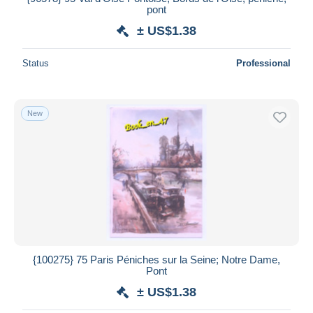
pont
± US$1.38
Status
Professional
New
{100275} 75 Paris Péniches sur la Seine; Notre Dame,
Pont
± US$1.38