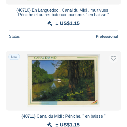
{40710} En Languedoc , Canal du Midi , multivues ;
Péniche et autres bateaux tourisme. " en baisse "
± US$1.15
Status
Professional
New
{40711} Canal du Midi ; Péniche. " en baisse "
± US$1.15