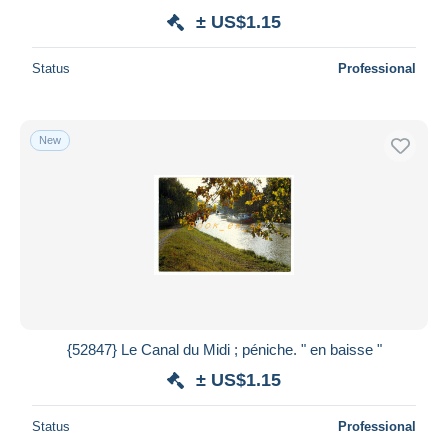
± US$1.15
Status
Professional
New
{52847} Le Canal du Midi ; péniche. " en baisse "
± US$1.15
Status
Professional