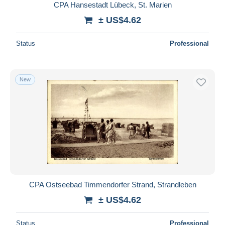
233
CPA Hansestadt Lübeck, St. Marien
Quickborn
40
± US$4.62
Ratzeburg
1,347
Reinbek
Status
Professional
192
Rendsburg
835
Scharbeutz
1,050
New
Schleswig
1,990
Schoenberg
118
Schwarzenbeck
39
Sierksdorf
103
St. Peter-Ording
1,111
Sylt
4,338
Timmendorfer Strand
1,994
CPA Ostseebad Timmendorfer Strand, Strandleben
Tornesch
9
± US$4.62
Trittau
47
Uetersen
148
Status
Professional