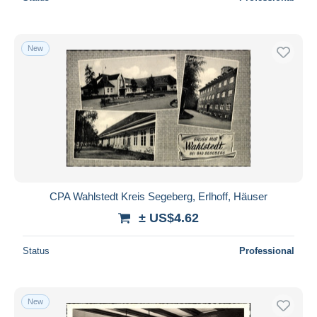
Wedel
103
Other & unclassified
31,206
New
CPA Wahlstedt Kreis Segeberg, Erlhoff, Häuser
± US$4.62
Status
Professional
New