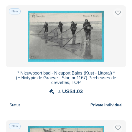
Free shipping
New
Payment methods
PayPal
Bank transfer
Visa
MasterCard
Bancontact
iDeal
* Nieuwpoort bad - Nieuport Bains (Kust - Littoral) *
Maestro
(Héliotypie de Graeve - Star, nr 1167) Pecheuses de
Deselect all
crevettes, TOP
± US$4.03
Seller's residence
Entire world
Status
Private individual
New