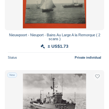
Nieuwpoort - Nieuport - Bains Au Large A la Remorque ( 2
scans )
± US$1.73
Status
Private individual
New