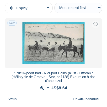
Type of sale
Display
Main categories
Ongoing
Postcards
Fixed prices
Europe
New
Auction sales with bids
Belgium
Auctions without bids
West Flanders
Auction houses
Sold
Nieuwpoort
Duration
All durations
New since
days
* Nieuwpoort bad - Nieuport Bains (Kust - Littoral) *
(Héliotypie de Graeve - Star, nr 1128) Excursion à dos
Closing in
hours
d'ane, ezel
± US$8.64
Price
From
US$
to
US$
Status
Private individual
With a deal only