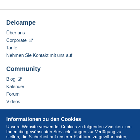
Delcampe
Über uns
Corporate
Tarife
Nehmen Sie Kontakt mit uns auf
Community
Blog
Kalender
Forum
Videos
Hilfe
Informationen zu den Cookies
Online-Hilfe
Unsere Website verwendet Cookies zu folgenden Zwecken: um
Ihnen die gewünschten Serviceleitungen zur Verfügung zu
Auf Delcampe kaufen
stellen, die Sicherheit auf unserer Plattform zu gewährleisten,