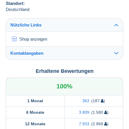
Standort:
Deutschland
Nützliche Links
Shop anzeigen
Kontaktangaben
Bartko & Reher GmbH & Co. KG
Erhaltene Bewertungen
Bartko & Reher GmbH & Co. KG
Alt-Moabit 98
100%
10559
Berlin
Deutschland
1 Monat
363
(187
)
6 Monate
3.809
(1.580
)
12 Monate
7.933
(2.868
)