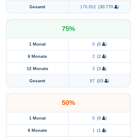
Gesamt
176.652
(30.770
)
75%
1 Monat
0
(0
)
6 Monate
2
(2
)
12 Monate
3
(3
)
Gesamt
87
(53
)
50%
1 Monat
0
(0
)
6 Monate
1
(1
)