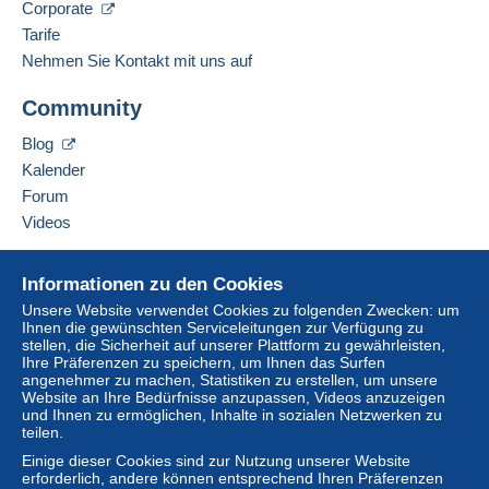
Corporate
Tarife
Nehmen Sie Kontakt mit uns auf
Community
Blog
Kalender
Forum
Videos
Hilfe
Informationen zu den Cookies
Online-Hilfe
Unsere Website verwendet Cookies zu folgenden Zwecken: um
Ihnen die gewünschten Serviceleitungen zur Verfügung zu
Auf Delcampe kaufen
stellen, die Sicherheit auf unserer Plattform zu gewährleisten,
Auf Delcampe verkaufen
Ihre Präferenzen zu speichern, um Ihnen das Surfen
angenehmer zu machen, Statistiken zu erstellen, um unsere
Eine sichere Website
Website an Ihre Bedürfnisse anzupassen, Videos anzuzeigen
und Ihnen zu ermöglichen, Inhalte in sozialen Netzwerken zu
teilen.
Einige dieser Cookies sind zur Nutzung unserer Website
erforderlich, andere können entsprechend Ihren Präferenzen