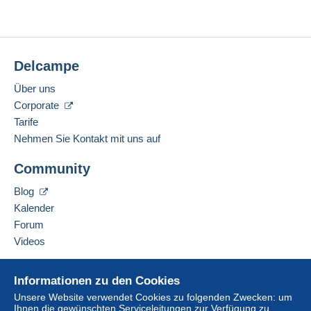
Delcampe
Über uns
Corporate
Tarife
Nehmen Sie Kontakt mit uns auf
Community
Blog
Kalender
Forum
Videos
Hilfe
Informationen zu den Cookies
Online-Hilfe
Unsere Website verwendet Cookies zu folgenden Zwecken: um
Ihnen die gewünschten Serviceleitungen zur Verfügung zu
Auf Delcampe kaufen