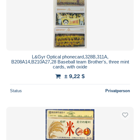
L&Gyr Optical phonecard,328B,311A,
B208A14,B210A27,28 Baseball team Brother's, three mint
cards, with oxide
± 9,22 $
Status
Privatperson