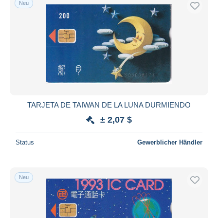
Neu
Kostenloser Versand
Zahlungsmethoden
PayPal
Banküberweisung
Visa
Mastercard
Bancontact
TARJETA DE TAIWAN DE LA LUNA DURMIENDO
iDeal
± 2,07 $
Maestro
Gesamte Auswahl aufheben
Status
Gewerblicher Händler
Wohnsitz des Verkäufers
Weltweit
Neu