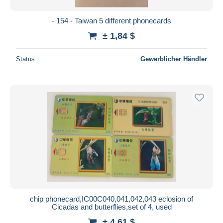
- 154 - Taiwan 5 different phonecards
± 1,84 $
Status
Gewerblicher Händler
chip phonecard,IC00C040,041,042,043 eclosion of
Cicadas and butterflies,set of 4, used
± 4,61 $