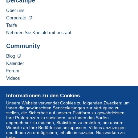
Delcampe
Über uns
Corporate
Tarife
Nehmen Sie Kontakt mit uns auf
Community
Blog
Kalender
Forum
Videos
Hilfe
Informationen zu den Cookies
Online-Hilfe
Unsere Website verwendet Cookies zu folgenden Zwecken: um
Ihnen die gewünschten Serviceleitungen zur Verfügung zu
Auf Delcampe kaufen
stellen, die Sicherheit auf unserer Plattform zu gewährleisten,
Auf Delcampe verkaufen
Ihre Präferenzen zu speichern, um Ihnen das Surfen
angenehmer zu machen, Statistiken zu erstellen, um unsere
Eine sichere Website
Website an Ihre Bedürfnisse anzupassen, Videos anzuzeigen
und Ihnen zu ermöglichen, Inhalte in sozialen Netzwerken zu
teilen.