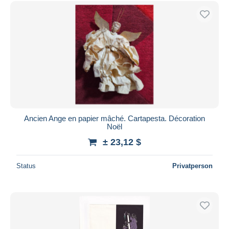
Kostenloser Versand
Zahlungsmethoden
PayPal
Banküberweisung
Visa
Mastercard
Bancontact
iDeal
Ancien Ange en papier mâché. Cartapesta. Décoration
Noël
Maestro
± 23,12 $
Gesamte Auswahl aufheben
Wohnsitz des Verkäufers
Status
Privatperson
Weltweit