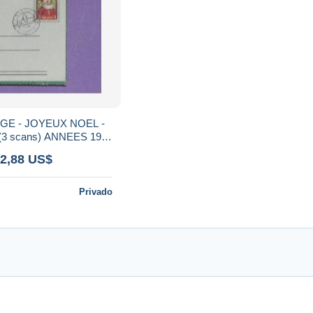
GE - JOYEUX NOEL -
(3 scans) ANNEES 1960
E 6 cm x 4,5 cm
 2,88 US$
Privado