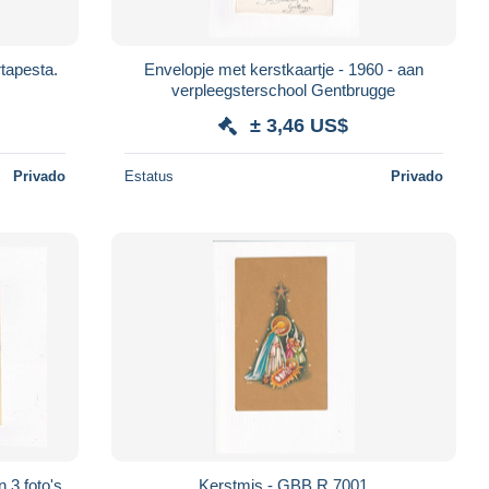
tapesta.
Envelopje met kerstkaartje - 1960 - aan
verpleegsterschool Gentbrugge
± 3,46 US$
Privado
Estatus
Privado
 3 foto's
Kerstmis - GBB R 7001