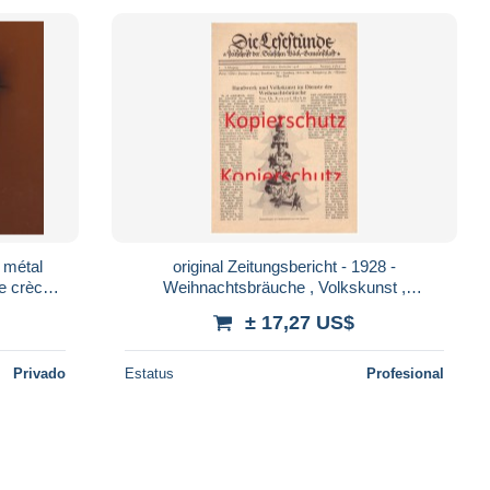
 métal
original Zeitungsbericht - 1928 -
de crèche
Weihnachtsbräuche , Volkskunst ,
Erzgebirge , Schnitzerei , Thüringen ,
± 17,27 US$
Weihnachte !!!
Privado
Estatus
Profesional