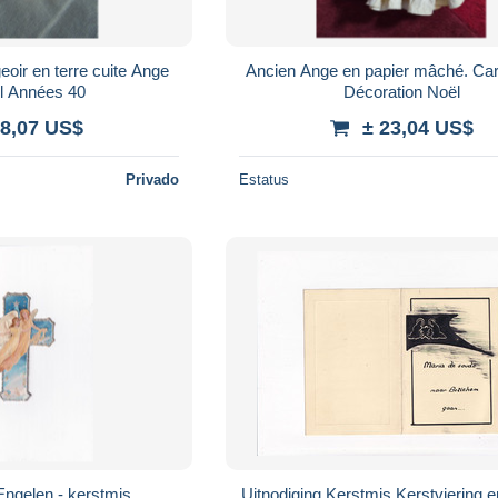
eoir en terre cuite Ange
Ancien Ange en papier mâché. Car
l Années 40
Décoration Noël
 8,07 US$
± 23,04 US$
Privado
Estatus
Engelen - kerstmis
Uitnodiging Kerstmis Kerstviering en