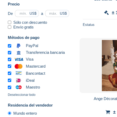
Precio
± 
De
a
US$
US$
Sólo con descuento
Estatus
Envío gratis
Métodos de pago
PayPal
Transferencia bancaria
Visa
Mastercard
Bancontact
iDeal
Maestro
Deseleccionar todo
Ange Décorat
Residencia del vendedor
±
Mundo entero