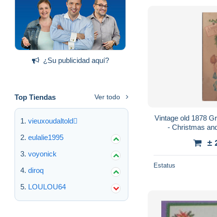
¿Su publicidad aquí?
Top Tiendas
Ver todo
Vintage old 1878 Gre
vieuxoudaltold
- Christmas an
Chérubin Ange Ang
eulalie1995
± 
voyonick
Estatus
diroq
LOULOU64