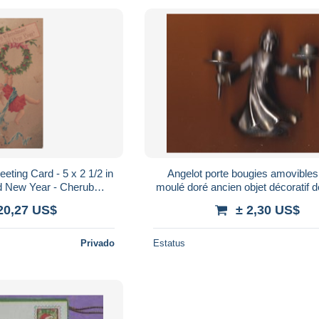
eting Card - 5 x 2 1/2 in
Angelot porte bougies amovibles
d New Year - Cherub
moulé doré ancien objet décoratif 
el - Written - 2 scans
de Noël TBE
20,27 US$
± 2,30 US$
Privado
Estatus