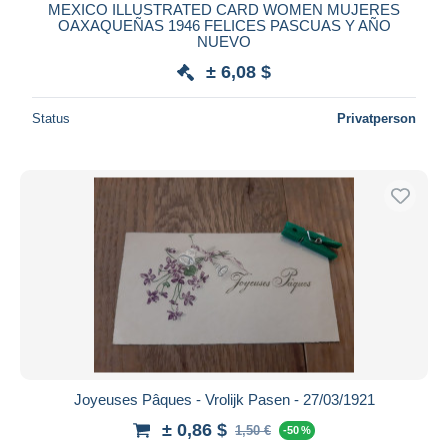
MEXICO ILLUSTRATED CARD WOMEN MUJERES
OAXAQUEÑAS 1946 FELICES PASCUAS Y AÑO
NUEVO
± 6,08 $
Status
Privatperson
Joyeuses Pâques - Vrolijk Pasen - 27/03/1921
± 0,86 $
1,50 €
-50 %