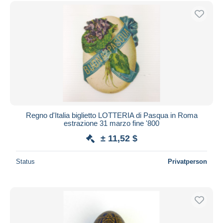
Kostenloser Versand
Zahlungsmethoden
PayPal
Banküberweisung
Visa
Mastercard
Bancontact
iDeal
Regno d'Italia biglietto LOTTERIA di Pasqua in Roma
estrazione 31 marzo fine '800
Maestro
± 11,52 $
Gesamte Auswahl aufheben
Wohnsitz des Verkäufers
Status
Privatperson
Weltweit