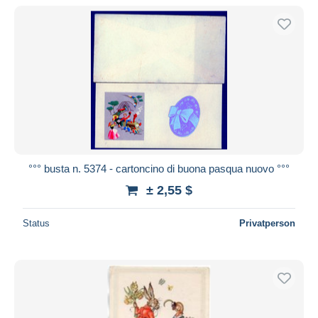
°°° busta n. 5374 - cartoncino di buona pasqua nuovo °°°
± 2,55 $
Status
Privatperson