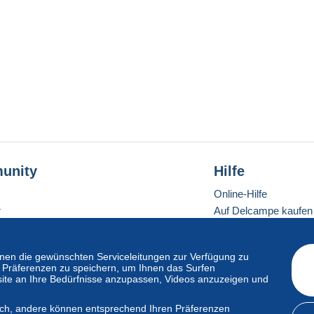
unity
Hilfe
Online-Hilfe
r
Auf Delcampe kaufen
Auf Delcampe verkau
Eine sichere Website
en die gewünschten Serviceleitungen zur Verfügung zu
hre Präferenzen zu speichern, um Ihnen das Surfen
ite an Ihre Bedürfnisse anzupassen, Videos anzuzeigen und
ndardmodus
lich, andere können entsprechend Ihren Präferenzen