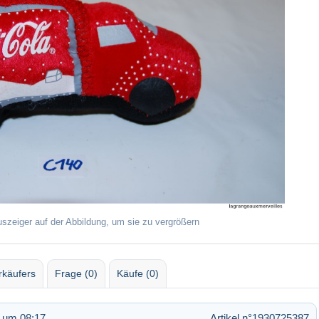
uszeiger auf der Abbildung, um sie zu vergrößern
rkäufers
Frage (0)
Käufe (0)
3 um 08:17
Artikel n°1930725387