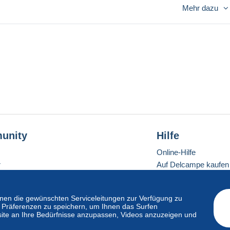
Mehr dazu
unity
Hilfe
Online-Hilfe
r
Auf Delcampe kaufen
Auf Delcampe verkau
Eine sichere Website
en die gewünschten Serviceleitungen zur Verfügung zu
hre Präferenzen zu speichern, um Ihnen das Surfen
ite an Ihre Bedürfnisse anzupassen, Videos anzuzeigen und
ndardmodus