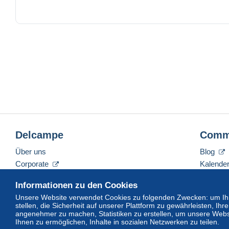
Delcampe
Comm
Über uns
Blog
Corporate
Kalende
Tarife
Forum
Informationen zu den Cookies
Nehmen Sie Kontakt mit uns auf
Videos
Unsere Website verwendet Cookies zu folgenden Zwecken: um Ihn
stellen, die Sicherheit auf unserer Plattform zu gewährleisten, I
angenehmer zu machen, Statistiken zu erstellen, um unsere Webs
Ihnen zu ermöglichen, Inhalte in sozialen Netzwerken zu teilen.
Deutsch
USD
America/Indiana/Vevay
Sta