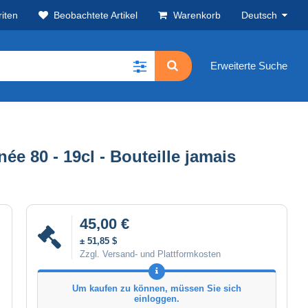
iten
Beobachtete Artikel
Warenkorb
Deutsch
Erweiterte Suche
ée 80 - 19cl - Bouteille jamais
45,00 €
± 51,85 $
Zzgl. Versand- und Plattformkosten
Um kaufen zu können, müssen Sie sich
einloggen.