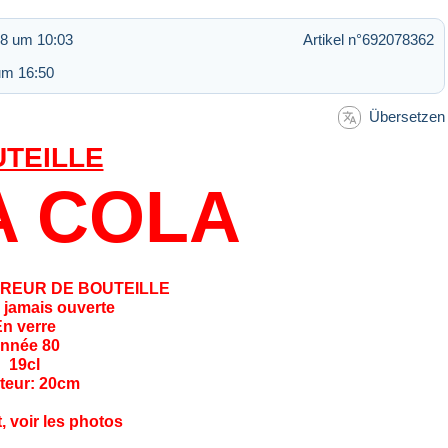
8 um 10:03
Artikel n°692078362
um 16:50
Übersetzen
TEILLE
 COLA
REUR DE BOUTEILLE
e jamais ouverte
n verre
nnée 80
19cl
teur: 20cm
t, voir les photos