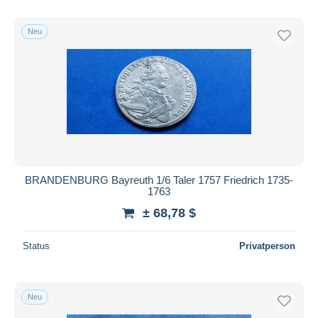
Nur ermäßigt
Kostenloser Versand
Neu
Zahlungsmethoden
PayPal
Banküberweisung
Visa
Mastercard
Bancontact
iDeal
BRANDENBURG Bayreuth 1/6 Taler 1757 Friedrich 1735-
1763
Maestro
± 68,78 $
Gesamte Auswahl aufheben
Wohnsitz des Verkäufers
Status
Privatperson
Weltweit
Neu