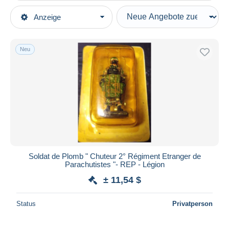
Art der Verkäufe
Anzeige
Hauptkategorien
Laufende Angebote
Modellbau & Modelltechnik
Festpreise
Neu
Figuren
Auktionen mit Geboten
Auktionen ohne Gebote
Auktionshäuser
Verkauft
Dauer
Alle Laufzeiten
Neu seit
Tage(n)
Soldat de Plomb " Chuteur 2° Régiment Etranger de
Parachutistes "- REP - Légion
Endet in
Stunde(n)
± 11,54 $
Preis
Status
Privatperson
Von
bis
$
$
Nur ermäßigt