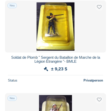
Kostenloser Versand
Neu
Zahlungsmethoden
PayPal
Banküberweisung
Visa
Mastercard
Bancontact
iDeal
Soldat de Plomb " Sergent du Bataillon de Marche de la
Légion Etrangère "- BMLE
Maestro
± 9,23 $
Gesamte Auswahl aufheben
Wohnsitz des Verkäufers
Status
Privatperson
Weltweit
Neu