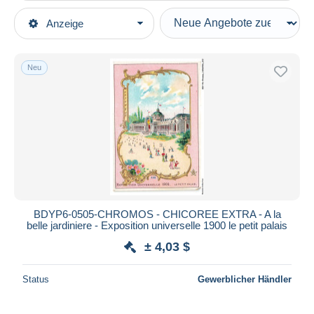
Art der Verkäufe
Anzeige
Hauptkategorien
Laufende Angebote
Alte Papiere
Festpreise
Sammelbilder, Kaufmannsbilder, Oblaten
Neu
Auktionen mit Geboten
Kaufmanns- und Zigarettenbilder
Auktionen ohne Gebote
Auktionshäuser
Tee & Kaffee
Verkauft
Dauer
Alle Laufzeiten
Neu seit
Tage(n)
BDYP6-0505-CHROMOS - CHICOREE EXTRA - A la
belle jardiniere - Exposition universelle 1900 le petit palais
Endet in
Stunde(n)
± 4,03 $
Preis
Status
Gewerblicher Händler
Von
bis
$
$
Nur ermäßigt