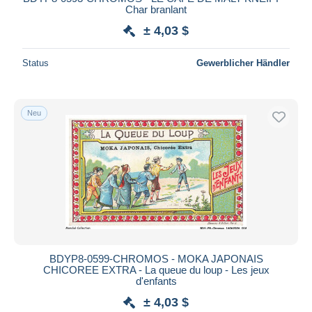
Char branlant
± 4,03 $
Status
Gewerblicher Händler
Neu
BDYP8-0599-CHROMOS - MOKA JAPONAIS
CHICOREE EXTRA - La queue du loup - Les jeux
d'enfants
± 4,03 $