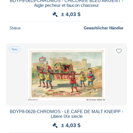
BDYP8-0619-CHROMOS - CHICOREE BLEU ARGENT -
Aigle pecheur et faucon chasseur
± 4,03 $
Status
Gewerblicher Händler
Neu
BDYP8-0628-CHROMOS - LE CAFE DE MALT KNEIPP -
Litiere IXe siecle
± 4,03 $