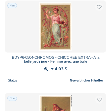
Kostenloser Versand
Neu
Zahlungsmethoden
PayPal
Banküberweisung
Visa
Mastercard
Bancontact
iDeal
BDYP6-0504-CHROMOS - CHICOREE EXTRA - A la
belle jardiniere - Femme avec une bulle
Maestro
± 4,03 $
Gesamte Auswahl aufheben
Wohnsitz des Verkäufers
Status
Gewerblicher Händler
Weltweit
Neu