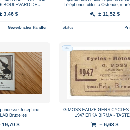
46 BOULEVARD DE
Téléphones utiles à Ostende, marée
ETIT CALENDRIER DE
postaux, premiers secours F
± 3,46 $
± 11,52 $
- 2 SCANS
Gewerblicher Händler
Status
Pr
Neu
 princesse Josephine
G MOSS EAUZE GERS CYCLES
 LAB Bruxelles
1947 ERKA BIRMA - TASTE
CALENDRIER
± 19,70 $
± 6,68 $