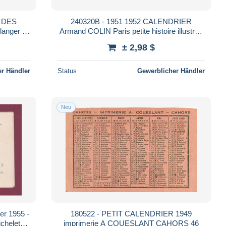
R DES
240320B - 1951 1952 CALENDRIER
langer -
Armand COLIN Paris petite histoire illustrée
du costume
± 2,98 $
r Händler
Status
Gewerblicher Händler
Neu
180522 - PETIT CALENDRIER 1949
chelet
imprimerie A COUESLANT CAHORS 46