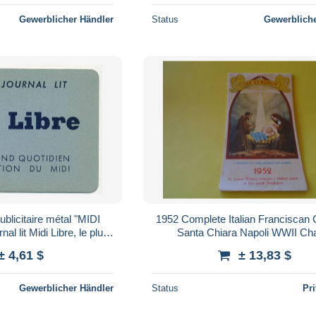
Gewerblicher Händler
Status
Gewerbliche
ublicitaire métal "MIDI
1952 Complete Italian Franciscan 
nal lit Midi Libre, le plus
Santa Chiara Napoli WWII Cha
tidien..." 1959
Ephemera
± 4,61 $
± 13,83 $
Gewerblicher Händler
Status
Pr