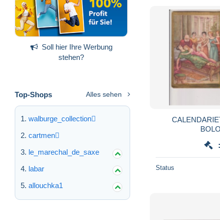
Soll hier Ihre Werbung
stehen?
Top-Shops
Alles sehen
walburge_collection
CALENDARIE
cartmen
le_marechal_de_saxe
Status
labar
allouchka1