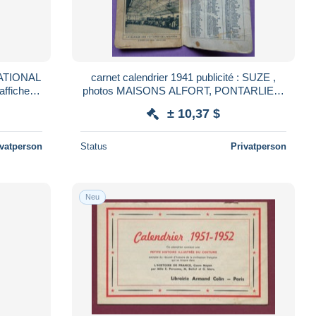
ATIONAL
carnet calendrier 1941 publicité : SUZE ,
ffiche
photos MAISONS ALFORT, PONTARLIER,
LYON, MARSEILLE, garage voitures
± 10,37 $
livraison
ivatperson
Status
Privatperson
Neu