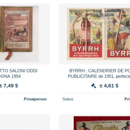
TTO SALONI ODDI
BYRRH : CALENDRIER DE P
BOLOGNA 1954
PUBLICITAIRE de 1951, perfecte
± 7,49 $
± 4,61 $
Privatperson
Status
Pr