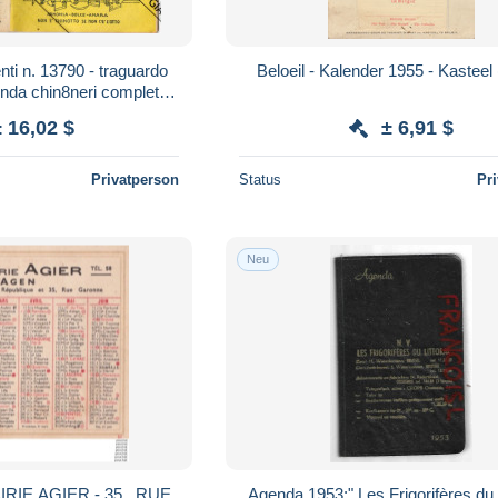
guardo
nda chin8neri completo °
°°
± 16,02 $
± 6,91 $
Privatperson
Status
Pr
Neu
IRIE AGIER - 35 , RUE
Agenda 1953:" Les Frigorifères du L