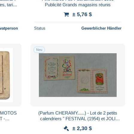
s, tarifs
Publicité Grands magasins réunis
R/NL
± 5,76 $
ivatperson
Status
Gewerblicher Händler
Neu
 MOTOS
(Parfum CHERAMY......) - Lot de 2 petits
T -
calendriers " FESTIVAL (1954) et JOLI
SOIR (1951) "
± 2,30 $