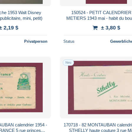
3 Walt Disney
150524 - PETIT CALENDRIE
ickey Mousse (publicitaire, mini, petit)
METIERS 1943 mai - habit du bou
artisan
± 2,19 $
± 3,80 $
Privatperson
Status
Gewerbliche
Neu
170718 - 82 MONTAUBAN calendrier 1955 -
ANCE 5 rue princesse
STHELLY haute couture 3 rue Mi