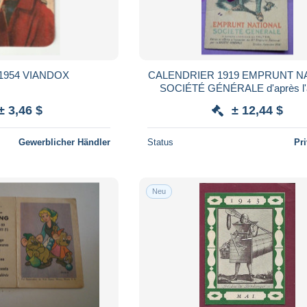
r 1954 VIANDOX
CALENDRIER 1919 EMPRUNT N
SOCIÉTÉ GÉNÉRALE d'après l'a
FALTER - SUPERBE
± 3,46 $
± 12,44 $
Gewerblicher Händler
Status
Pr
Neu