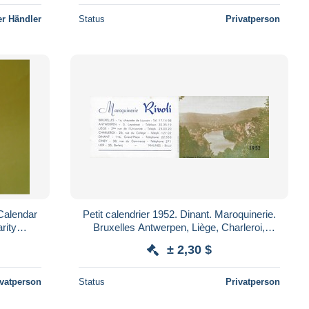
r Händler
Status
Privatperson
Calendar
Petit calendrier 1952. Dinant. Maroquinerie.
rity
Bruxelles Antwerpen, Liège, Charleroi,
Ciney, Lier. Meuse à Profondeville
± 2,30 $
ivatperson
Status
Privatperson