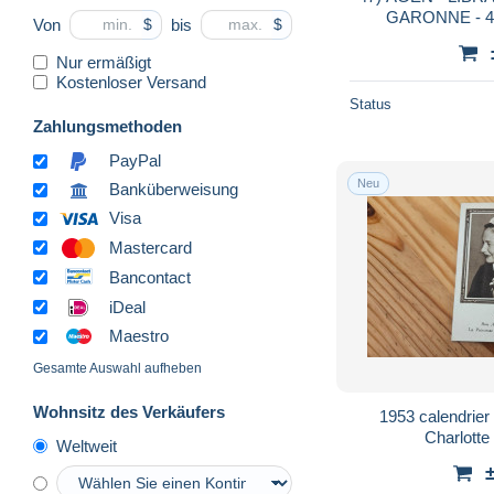
GARONNE - 
Von
bis
$
$
REPUBLIQUE - P
1950 
Nur ermäßigt
Kostenloser Versand
Status
Zahlungsmethoden
PayPal
Neu
Banküberweisung
Visa
Mastercard
Bancontact
iDeal
Maestro
Gesamte Auswahl aufheben
Wohnsitz des Verkäufers
1953 calendrier
Charlotte
Weltweit