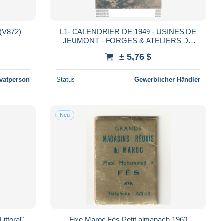
Beloeil - Kalender 1955 - Kasteel (V872)
L1- CALENDRIER DE 1949 - USINES DE
JEUMONT - FORGES & ATELIERS DE
CONSTRUCTIONS ELECTRIQUES - 2
± 5,76 $
SCANS
ivatperson
Status
Gewerblicher Händler
Neu
ittoral".
Fixe Maroc Fès Petit almanach 1960