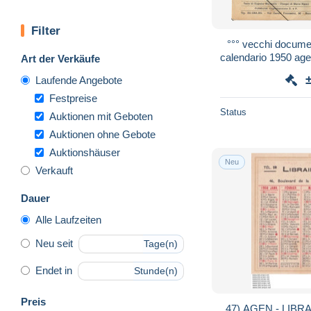
Filter
°°° vecchi documenti n. 13790 - tra
calendario 1950 age
Art der Verkäufe
Laufende Angebote
Festpreise
Status
Auktionen mit Geboten
Auktionen ohne Gebote
Auktionshäuser
Neu
Verkauft
Dauer
Alle Laufzeiten
Neu seit
Tage(n)
Endet in
Stunde(n)
Preis
47) AGEN - LIBRA