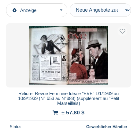
Art der Verkäufe
Anzeige
Hauptkategorien
Laufende Angebote
Bücher, Zeitschriften, Comics
Festpreise
Französisch
Auktionen mit Geboten
Zeitungen
Auktionen ohne Gebote
1900 - 1949
Auktionshäuser
Verkauft
Le Petit Marseillais
Dauer
Alle Laufzeiten
Neu seit
Tage(n)
Reliure: Revue Féminine Idéale "EVE" 1/1/1939 au
10/9/1939 (N° 953 au N°989) (supplément au "Petit
Endet in
Stunde(n)
Marseillais)
± 57,80 $
Preis
Von
bis
$
$
Status
Gewerblicher Händler
Nur ermäßigt