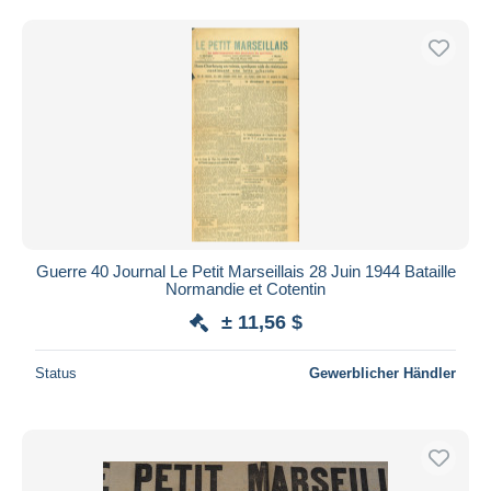
Kostenloser Versand
Zahlungsmethoden
PayPal
Banküberweisung
Visa
Mastercard
Bancontact
iDeal
Guerre 40 Journal Le Petit Marseillais 28 Juin 1944 Bataille
Maestro
Normandie et Cotentin
Gesamte Auswahl aufheben
± 11,56 $
Wohnsitz des Verkäufers
Status
Gewerblicher Händler
Weltweit