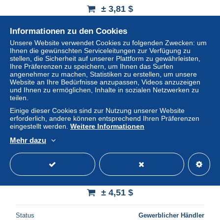
± 3,81 $
Informationen zu den Cookies
Status
Gewerblicher Händler
Unsere Website verwendet Cookies zu folgenden Zwecken: um
Ihnen die gewünschten Serviceleitungen zur Verfügung zu
stellen, die Sicherheit auf unserer Plattform zu gewährleisten,
Ihre Präferenzen zu speichern, um Ihnen das Surfen
angenehmer zu machen, Statistiken zu erstellen, um unsere
Website an Ihre Bedürfnisse anzupassen, Videos anzuzeigen
und Ihnen zu ermöglichen, Inhalte in sozialen Netzwerken zu
teilen.
Einige dieser Cookies sind zur Nutzung unserer Website
erforderlich, andere können entsprechend Ihren Präferenzen
eingestellt werden.
Weitere Informationen
Mehr dazu
UNO Wien 1998 UNESCO Welterbe Schönbrunn
Heftchenblatt 11/16 postfrisch (C66114)
± 4,51 $
Status
Gewerblicher Händler