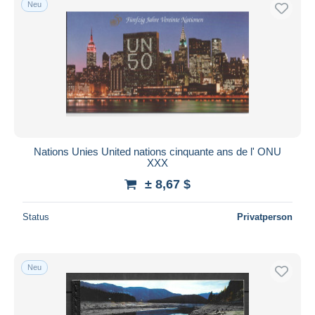
Neu
Kostenloser Versand
Zahlungsmethoden
PayPal
Banküberweisung
Visa
Mastercard
Bancontact
Nations Unies United nations cinquante ans de l' ONU
iDeal
XXX
Maestro
± 8,67 $
Gesamte Auswahl aufheben
Status
Privatperson
Wohnsitz des Verkäufers
Weltweit
Neu