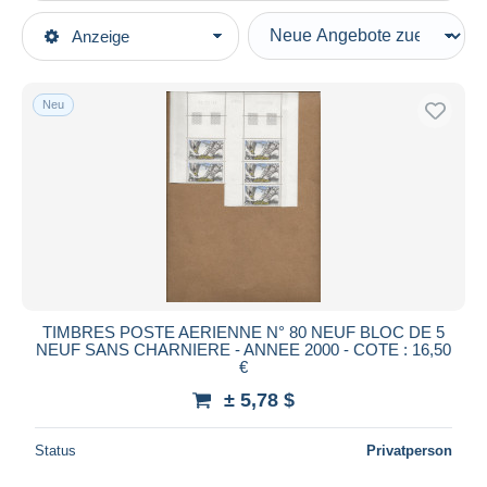
Art der Verkäufe
Anzeige
Hauptkategorien
Laufende Angebote
Briefmarken
Festpreise
Amerika
Neu
Auktionen mit Geboten
Saint-Pierre und Miquelon
Auktionen ohne Gebote
2000-2009
Auktionshäuser
Verkauft
Ungebraucht
Dauer
Alle Laufzeiten
Neu seit
Tage(n)
TIMBRES POSTE AERIENNE N° 80 NEUF BLOC DE 5
NEUF SANS CHARNIERE - ANNEE 2000 - COTE : 16,50
Endet in
Stunde(n)
€
± 5,78 $
Preis
Von
bis
$
$
Status
Privatperson
Nur ermäßigt