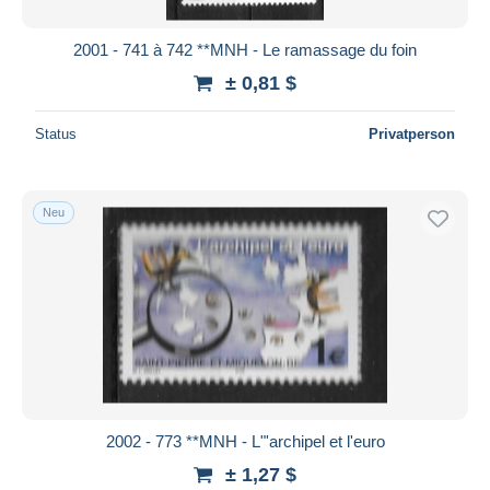
2001 - 741 à 742 **MNH - Le ramassage du foin
± 0,81 $
Status
Privatperson
Neu
2002 - 773 **MNH - L"'archipel et l'euro
± 1,27 $