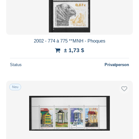
2002 - 774 à 775 **MNH - Phoques
± 1,73 $
Status
Privatperson
Neu