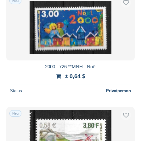
Neu
2000 - 726 **MNH - Noël
± 0,64 $
Status
Privatperson
Neu