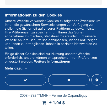
2001 - 746 à 749 **MNH - Les tambours
Informationen zu den Cookies
± 2,43 $
Unsere Website verwendet Cookies zu folgenden Zwecken: um
Ihnen die gewünschten Serviceleitungen zur Verfügung zu
Status
Privatperson
stellen, die Sicherheit auf unserer Plattform zu gewährleisten,
Ihre Präferenzen zu speichern, um Ihnen das Surfen
angenehmer zu machen, Statistiken zu erstellen, um unsere
Website an Ihre Bedürfnisse anzupassen, Videos anzuzeigen
und Ihnen zu ermöglichen, Inhalte in sozialen Netzwerken zu
Neu
teilen.
Einige dieser Cookies sind zur Nutzung unserer Website
erforderlich, andere können entsprechend Ihren Präferenzen
eingestellt werden.
Weitere Informationen
Mehr dazu
2003 - 792 **MNH - Ferme de Capandéguy
± 1,04 $