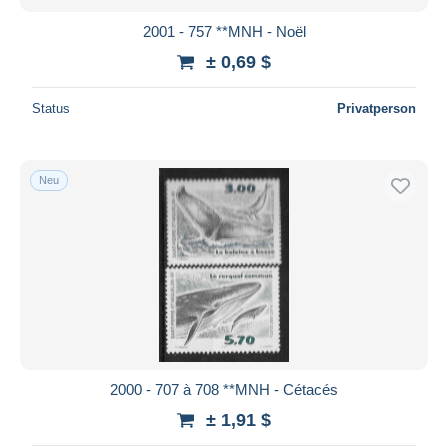
2001 - 757 **MNH - Noël
± 0,69 $
Status
Privatperson
Neu
2000 - 707 à 708 **MNH - Cétacés
± 1,91 $