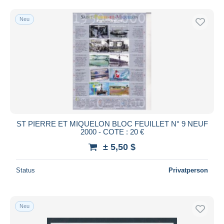
Kostenloser Versand
Neu
Zahlungsmethoden
PayPal
Banküberweisung
Visa
Mastercard
Bancontact
iDeal
ST PIERRE ET MIQUELON BLOC FEUILLET N° 9 NEUF
Maestro
2000 - COTE : 20 €
Gesamte Auswahl aufheben
± 5,50 $
Wohnsitz des Verkäufers
Status
Privatperson
Weltweit
Neu