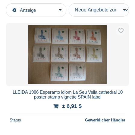
Art der Verkäufe
Anzeige
Hauptkategorien
Laufende Angebote
Briefmarken
Festpreise
Motive
Auktionen mit Geboten
Sprachen
Auktionen ohne Gebote
Auktionshäuser
Esperanto
Verkauft
Dauer
Alle Laufzeiten
Neu seit
Tage(n)
LLEIDA 1986 Esperanto idiom La Seu Vella cathedral 10
poster stamp vignette SPAIN label
Endet in
Stunde(n)
± 6,91 $
Preis
Status
Gewerblicher Händler
Von
bis
$
$
Nur ermäßigt