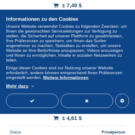
± 7,49 $
Informationen zu den Cookies
Status
Privatperson
Unsere Website verwendet Cookies zu folgenden Zwecken: um
Ihnen die gewünschten Serviceleitungen zur Verfügung zu
stellen, die Sicherheit auf unserer Plattform zu gewährleisten,
Ihre Präferenzen zu speichern, um Ihnen das Surfen
angenehmer zu machen, Statistiken zu erstellen, um unsere
Website an Ihre Bedürfnisse anzupassen, Videos anzuzeigen
und Ihnen zu ermöglichen, Inhalte in sozialen Netzwerken zu
teilen.
Einige dieser Cookies sind zur Nutzung unserer Website
erforderlich, andere können entsprechend Ihren Präferenzen
eingestellt werden.
Weitere Informationen
Mehr dazu
1978 ESPERANTO 1v.-MNH Sheet ( 4 x 5 ) BULGARIA /
Bulgarie
± 4,61 $
Status
Privatperson