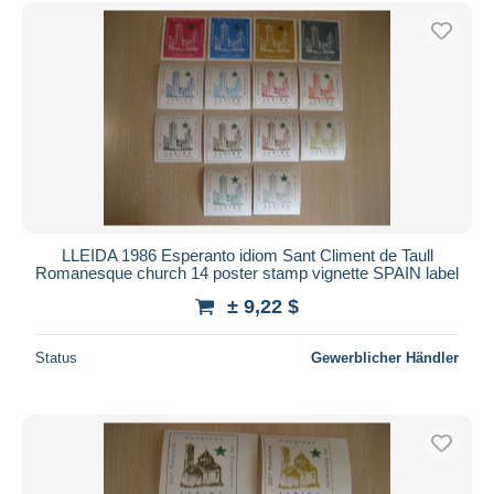
Kostenloser Versand
Zahlungsmethoden
PayPal
Banküberweisung
Visa
Mastercard
Bancontact
iDeal
LLEIDA 1986 Esperanto idiom Sant Climent de Taull
Romanesque church 14 poster stamp vignette SPAIN label
Maestro
± 9,22 $
Gesamte Auswahl aufheben
Wohnsitz des Verkäufers
Status
Gewerblicher Händler
Weltweit