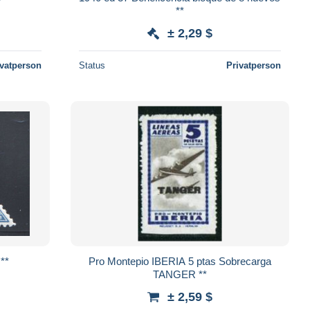
**
± 2,29 $
ivatperson
Status
Privatperson
Ed 20 **
Pro Montepio IBERIA 5 ptas Sobrecarga
TANGER **
± 2,59 $