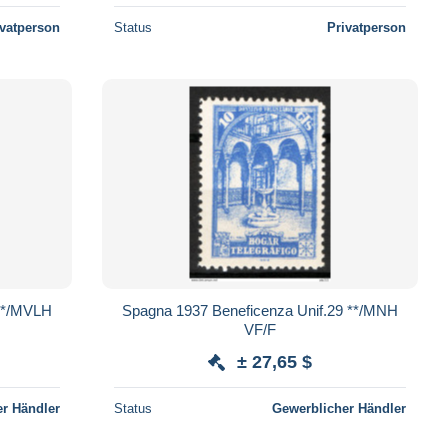
ivatperson
Status
Privatperson
9 */MVLH
Spagna 1937 Beneficenza Unif.29 **/MNH
VF/F
± 27,65 $
r Händler
Status
Gewerblicher Händler