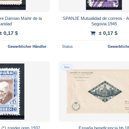
e Damian Martir de la
SPANJE Mutualidad de correos - A
aridad
Segovia 1945
± 0,17 $
± 0,17 $
Gewerblicher Händler
Status
Gewerbliche
Neu
 (*) zonder gom 1937
España beneficencia hb 1