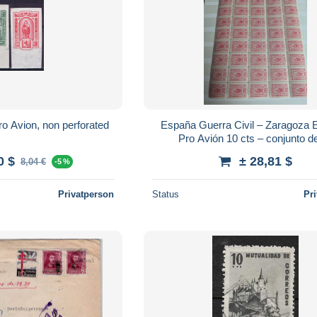
o Avion, non perforated
España Guerra Civil – Zaragoza Ed
Pro Avión 10 cts – conjunto d
0 $
± 28,81 $
8,04 €
-5 %
Privatperson
Status
Pr