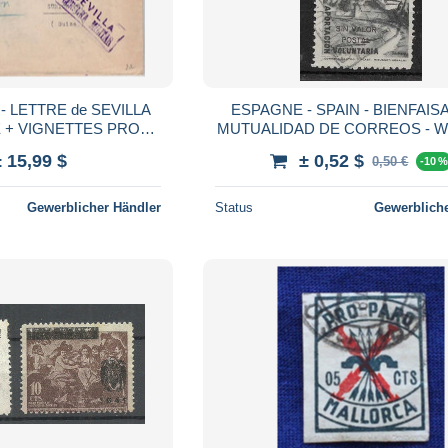
- LETTRE de SEVILLA
ESPAGNE - SPAIN - BIENFAIS
 + VIGNETTES PRO
MUTUALIDAD DE CORREOS - 
 ET TUBERCULOSE =>
- Oblitéré - Used - 10 -
± 15,99 $
± 0,52 $
0,50 €
-10 
H (SUISSE)
Gewerblicher Händler
Status
Gewerbliche