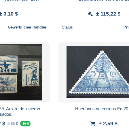
± 0,10 $
± 115,22 $
Gewerblicher Händler
Status
Pr
. Auxilio de invierno.
Huerfanos de correos 
sados.
7 $
± 2,59 $
5,85 €
-10 %