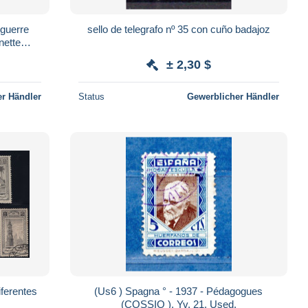
guerre
sello de telegrafo nº 35 con cuño badajoz
nette
r-Bollo-
± 2,30 $
r Händler
Status
Gewerblicher Händler
iferentes
(Us6 ) Spagna ° - 1937 - Pédagogues
.
(COSSIO ). Yv. 21. Used.