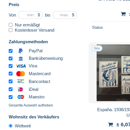
Preis
Von
bis
$
$
Nur ermäßigt
Status
Kostenloser Versand
Zahlungsmethoden
Neu
PayPal
Banküberweisung
Visa
Mastercard
Bancontact
iDeal
Maestro
Gesamte Auswahl aufheben
España. 1936/1939
U
Wohnsitz des Verkäufers
± 6,0
Weltweit