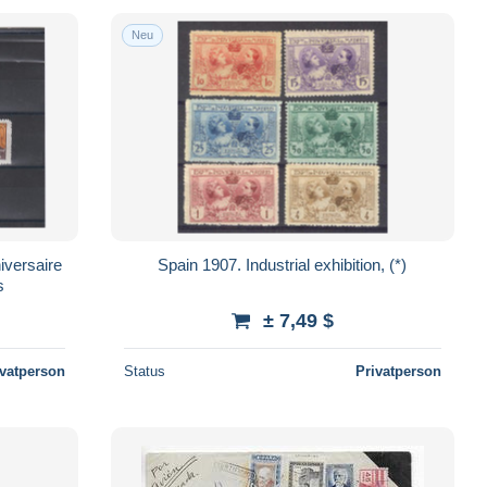
Neu
iversaire
Spain 1907. Industrial exhibition, (*)
s
± 7,49 $
ivatperson
Status
Privatperson