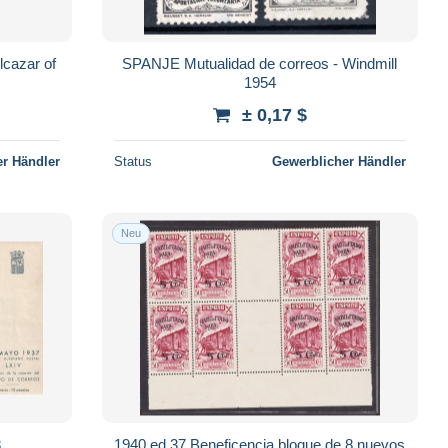
lcazar of
SPANJE Mutualidad de correos - Windmill
1954
± 0,17 $
r Händler
Status
Gewerblicher Händler
Neu
8
1940 ed 37 Beneficencia bloque de 8 nuevos