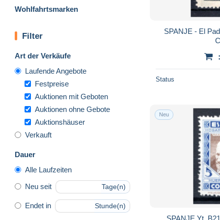
Wohlfahrtsmarken
SPANJE - El Padr
Filter
C
Art der Verkäufe
Laufende Angebote
Status
Festpreise
Auktionen mit Geboten
Auktionen ohne Gebote
Neu
Auktionshäuser
Verkauft
Dauer
Alle Laufzeiten
Neu seit
Tage(n)
Endet in
Stunde(n)
SPANJE Yt. B21