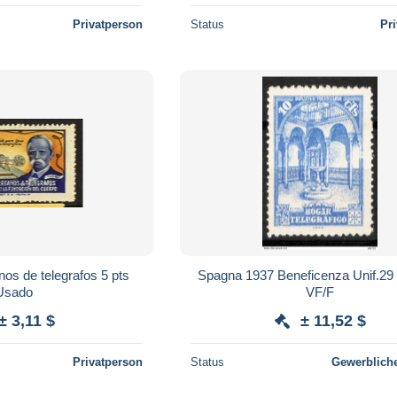
Privatperson
Status
Pr
nos de telegrafos 5 pts
Spagna 1937 Beneficenza Unif.2
Usado
VF/F
± 3,11 $
± 11,52 $
Privatperson
Status
Gewerbliche