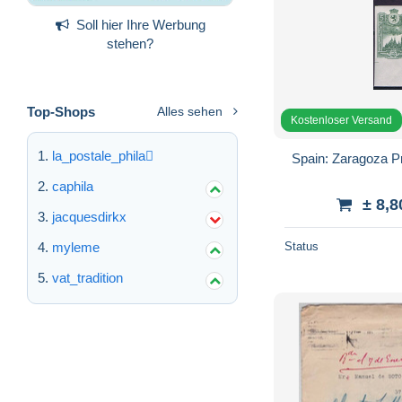
Soll hier Ihre Werbung
stehen?
Top-Shops
Alles sehen
Kostenloser Versand
la_postale_phila
Spain: Zaragoza Pr
caphila
± 8,8
jacquesdirkx
myleme
Status
vat_tradition