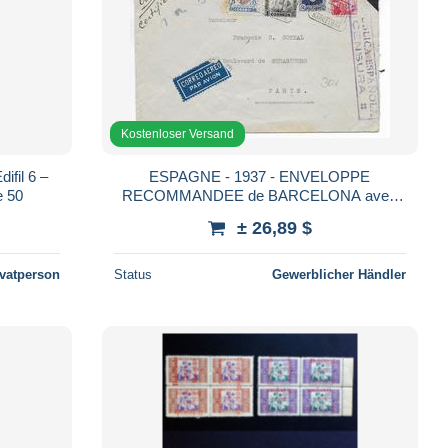
Kostenloser Versand
ifil 6 –
ESPAGNE - 1937 - ENVELOPPE
e 50
RECOMMANDEE de BARCELONA avec
CENSURE + VIGNETTE HOGAR
± 26,89 $
ESCUELA DE HERFANOS => PARIS
ivatperson
Status
Gewerblicher Händler