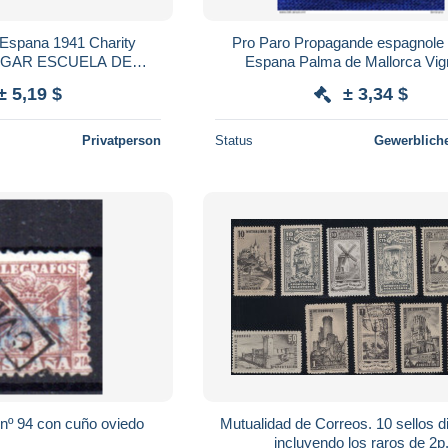
Espana 1941 Charity
Pro Paro Propagande espagnole 
HOGAR ESCUELA DE
Espana Palma de Mallorca Vig
DE CORREOS (*)
Erinnophilie[E]Stamp-Label-Sticke
± 5,19 $
± 3,34 $
Viñeta
Privatperson
Status
Gewerbliche
o nº 94 con cuño oviedo
Mutualidad de Correos. 10 sellos d
incluyendo los raros de 2p