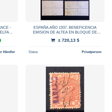
ANCE -
ESPAÑA.AÑO 1937. BENEFICENCIA
WELFARE
EMISION DE ALTEA EN BLOQUE DE
CUATRO.
± 720,13 $
%
r Händler
Status
Privatperson