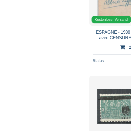
Kostenloser Versand
ESPAGNE - 1938 
avec CENSURE
SEVILLA AU DOS
ZÜRIC
Status