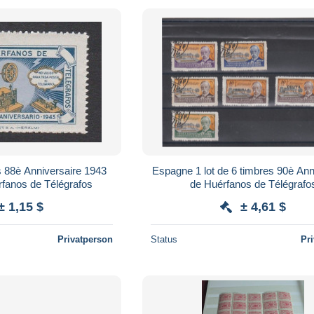
 88è Anniversaire 1943
Espagne 1 lot de 6 timbres 90è Ann
rfanos de Télégrafos
de Huérfanos de Télégrafo
± 1,15 $
± 4,61 $
Privatperson
Status
Pr