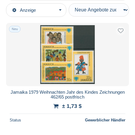
Art der Verkäufe
Anzeige
Hauptkategorien
Laufende Angebote
Briefmarken
Festpreise
Amerika
Neu
Auktionen mit Geboten
Jamaica (1962-...)
Auktionen ohne Gebote
Auktionshäuser
Verkauft
Dauer
Alle Laufzeiten
Neu seit
Tage(n)
Jamaika 1979 Weihnachten Jahr des Kindes Zeichnungen
462/65 postfrisch
Endet in
Stunde(n)
± 1,73 $
Preis
Status
Gewerblicher Händler
Von
bis
$
$
Nur ermäßigt