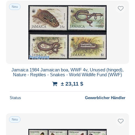
Kostenloser Versand
Neu
Zahlungsmethoden
PayPal
Banküberweisung
Visa
Mastercard
Bancontact
iDeal
Jamaica 1984 Jamaican boa, WWF 4v, Unused (hinged),
Nature - Reptiles - Snakes - World Wildlife Fund (WWF)
Maestro
± 23,11 $
Gesamte Auswahl aufheben
Wohnsitz des Verkäufers
Status
Gewerblicher Händler
Weltweit
Neu