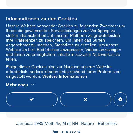
Jamaica 1990 Moth 4v, Mint NH, Nature - Butterflies -
Insects
Informationen zu den Cookies
± 6,93 $
Unsere Website verwendet Cookies zu folgenden Zwecken: um
Ihnen die gewünschten Serviceleitungen zur Verfügung zu
stellen, die Sicherheit auf unserer Plattform zu gewährleisten,
Status
Gewerblicher Händler
Ihre Präferenzen zu speichern, um Ihnen das Surfen
angenehmer zu machen, Statistiken zu erstellen, um unsere
Website an Ihre Bedürfnisse anzupassen, Videos anzuzeigen
und Ihnen zu ermöglichen, Inhalte in sozialen Netzwerken zu
teilen.
Neu
Einige dieser Cookies sind zur Nutzung unserer Website
erforderlich, andere können entsprechend Ihren Präferenzen
eingestellt werden.
Weitere Informationen
Mehr dazu
Jamaica 1989 Moth 4v, Mint NH, Nature - Butterflies
± 8,67 $