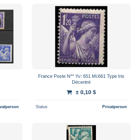
France Poste N** Yv: 651 Mi:661 Type Iris
Décentré
± 0,10 $
ivatperson
Status
Privatperson