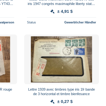
IS YT435
iris 1947 congrès maximaphile liberty statue
liberty cancel dijon
± 4,91 $
ivatperson
Status
Gewerblicher Händler
 fR rouge
Lettre 1939 avec timbres type iris 1fr bande
de 3 horizontal et timbre bienfesance
± 0,27 $