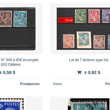
Lot de 7 timbres type Iris
650 652 653 Oblitéré
± 0,58 $
± 0,92 $
Privatperson
Status
Pr