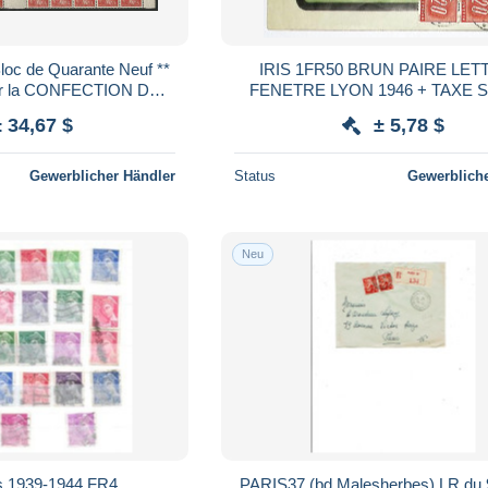
loc de Quarante Neuf **
IRIS 1FR50 BRUN PAIRE LET
our la CONFECTION DE
FENETRE LYON 1946 + TAXE 
 200 € Voir Suite
HELVETIA 5C+20 C PAIRE C
± 34,67 $
± 5,78 $
GENEVE
Gewerblicher Händler
Status
Gewerbliche
Neu
ris 1939-1944 FR4
PARIS37 (bd Malesherbes) LR du 