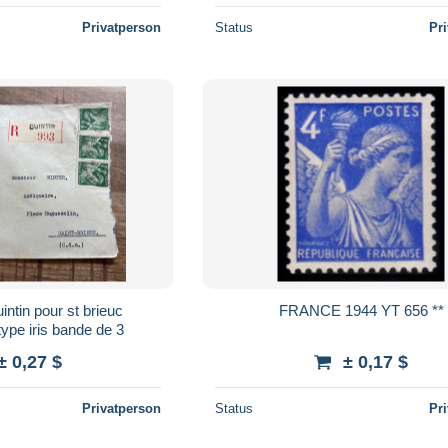
Privatperson
Status
Pr
intin pour st brieuc
FRANCE 1944 YT 656 **
pe iris bande de 3
± 0,27 $
± 0,17 $
Privatperson
Status
Pr