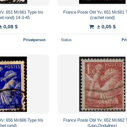
v: 651 Mi:661 Type Iris
France Poste Obl Yv: 651 Mi:661 T
et rond) 14-3-45
(cachet rond)
± 0,08 $
± 0,05 $
Privatperson
Status
Pr
v: 656 Mi:666 Type Iris
France Poste Obl Yv: 652 Mi:662 T
het rond)
(Lign.Ondulées)