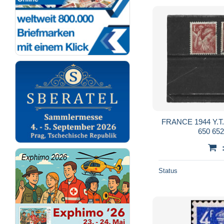
FRANCE 1944 Y.T. N° 649 à 656 incomplet
Status