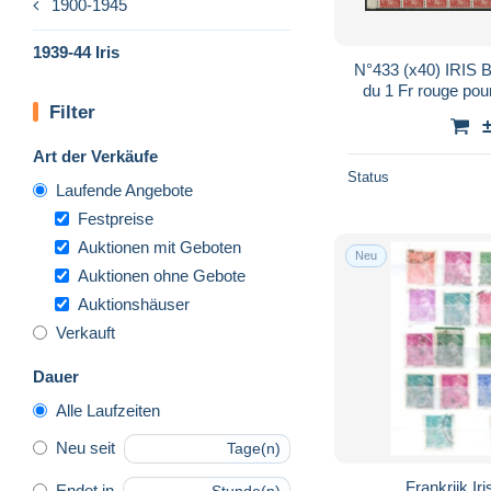
1900-1945
1939-44 Iris
N°433 (x40) IRIS B
du 1 Fr rouge p
Filter
CARNET Cote
Art der Verkäufe
Status
Laufende Angebote
Festpreise
Auktionen mit Geboten
Neu
Auktionen ohne Gebote
Auktionshäuser
Verkauft
Dauer
Alle Laufzeiten
Neu seit
Tage(n)
Frankrijk I
Endet in