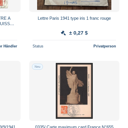
TRE A
Lettre Paris 1941 type iris 1 franc rouge
SUISSE
AROUGE
± 0,27 $
r Händler
Status
Privatperson
Neu
9/9/1941
0335/ Carte maximum card France N°655