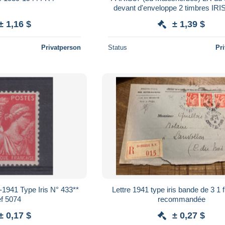
devant d'enveloppe 2 timbres IR
rouge cachet manuel 485
± 1,16 $
± 1,39 $
Privatperson
Status
Pr
1941 Type Iris N° 433**
Lettre 1941 type iris bande de 3 1
éf 5074
recommandée
± 0,17 $
± 0,27 $