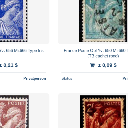
v: 656 Mi:666 Type Iris
France Poste Obl Yv: 650 Mi:660 T
(TB cachet rond)
± 0,21 $
± 0,09 $
Privatperson
Status
Pr