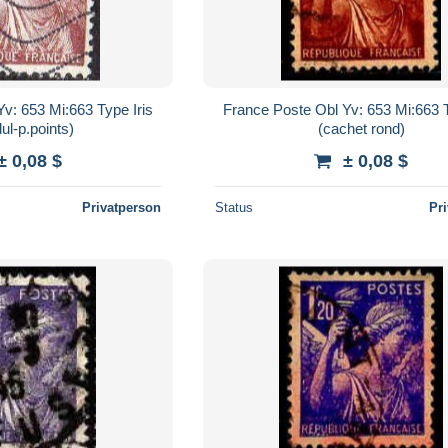
v: 653 Mi:663 Type Iris
France Poste Obl Yv: 653 Mi:663 T
ul-p.points)
(cachet rond)
± 0,08 $
± 0,08 $
Privatperson
Status
Pr