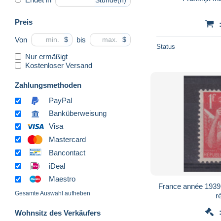
Stunde(n)
Preis
Von
bis
$
$
Status
Nur ermäßigt
Kostenloser Versand
Zahlungsmethoden
PayPal
Banküberweisung
Visa
Mastercard
Bancontact
iDeal
Maestro
France année 1939-
Gesamte Auswahl aufheben
r
Wohnsitz des Verkäufers