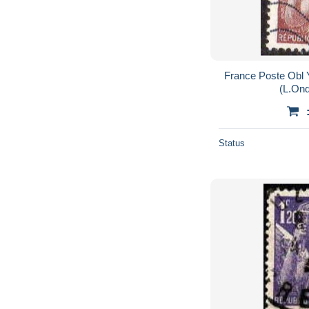
France Poste Obl Y
(L.Ond
Status