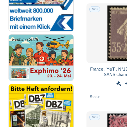
Neu
France . Y&T . N°136 neuf** avec gom
SANS charni
Status
Neu