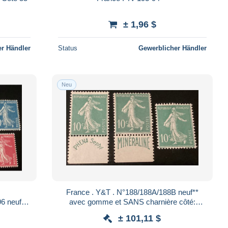
± 1,96 $
r Händler
Status
Gewerblicher Händler
Neu
France . Y&T . N°188/188A/188B neuf**
f**
avec gomme et SANS charnière côté:
té:95€00
875€00
± 101,11 $