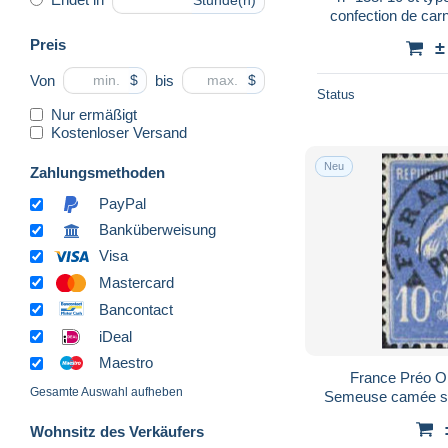
Stunde(n)
confection de car
signé Calves trè
Preis
±
Von
bis
$
$
Status
Nur ermäßigt
Kostenloser Versand
Neu
Zahlungsmethoden
PayPal
Banküberweisung
Visa
Mastercard
Bancontact
iDeal
Maestro
France Préo O
Gesamte Auswahl aufheben
Semeuse camée s/
Wohnsitz des Verkäufers