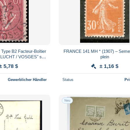
 Type B2 Facteur-Boîtier
FRANCE 141 MH * (1907) – Semeuse fond
HLUCHT / VOSGES" sur
plein
ose Semeuse Lignée
± 5,78 $
± 1,16 $
Gewerblicher Händler
Status
Pr
Neu