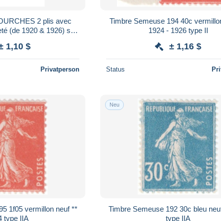
URCHES 2 plis avec
Timbre Semeuse 194 40c vermillon
eté (de 1920 & 1926) s/
1924 - 1926 type II
130/135/140 (515)
± 1,10 $
± 1,16 $
Privatperson
Status
Pr
Neu
 1f05 vermillon neuf **
Timbre Semeuse 192 30c bleu neuf ** 
 type IIA
type IIA