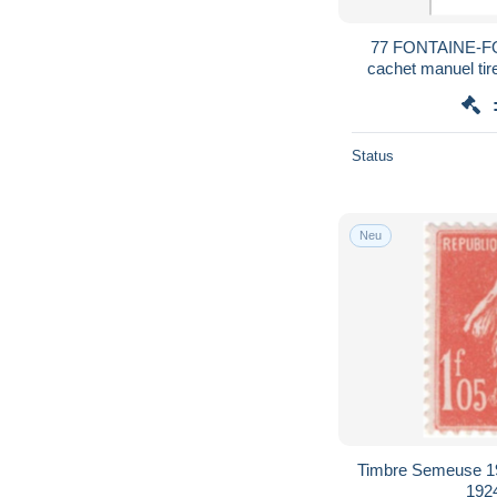
77 FONTAINE-FO
cachet manuel tir
Semeuse YT 
Status
Neu
Timbre Semeuse 195
1924