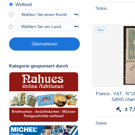
Weltweit
Status
Neu
Übernehmen
Kategorie gesponsert durch
France . Y&T . N°188 neuf** avec gom
SANS charn
± 7,
Status