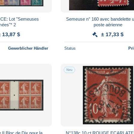
emeuses
Semeuse n° 160 avec bandelette ut
ées"* 2
poste aérienne
± 13,87 $
± 17,33 $
Gewerblicher Händler
Status
Pr
Neu
 II Bloc de Dix pour la
N°138c 10 ct ROUGE ECARLATE 