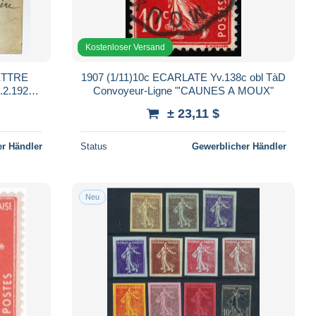
Kostenloser Versand
ETTRE
1907 (1/11)10c ECARLATE Yv.138c obl TàD
2.1925
Convoyeur-Ligne "'CAUNES A MOUX"
IRE
± 23,11 $
r Händler
Status
Gewerblicher Händler
Neu