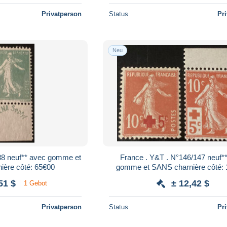
Privatperson
Status
Pr
Neu
me et
France . Y&T . N°146/147 neuf** avec
ière côté: 65€00
gomme et SANS charnière côté:
51 $
± 12,42 $
1 Gebot
Privatperson
Status
Pr