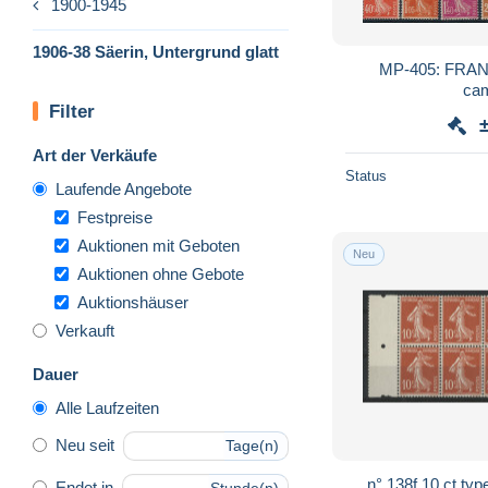
1900-1945
1906-38 Säerin, Untergrund glatt
MP-405: FRANCE: Lot "S
cam
Filter
Art der Verkäufe
Status
Laufende Angebote
Festpreise
Auktionen mit Geboten
Neu
Auktionen ohne Gebote
Auktionshäuser
Verkauft
Dauer
Alle Laufzeiten
Neu seit
Tage(n)
n° 138f 10 ct type
Endet in