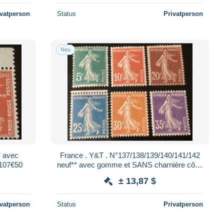
ivatperson
Status
Privatperson
Neu
France . Y&T . N°137/138/139/140/141/142
 107€50
neuf** avec gomme et SANS charnière côté:
120€00
± 13,87 $
ivatperson
Status
Privatperson