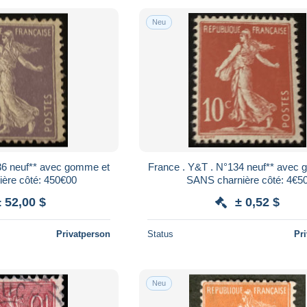
Neu
me et
France . Y&T . N°134 neuf** avec gomme et
ère côté: 450€00
SANS charnière côté: 4€5
± 52,00 $
± 0,52 $
Privatperson
Status
Pr
Neu