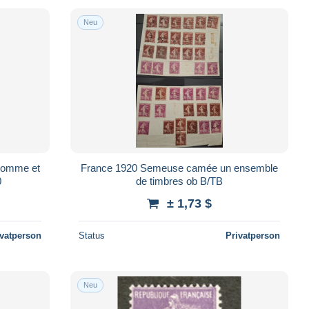
Neu
France 1920 Semeuse camée un ensemble
0
de timbres ob B/TB
± 1,73 $
ivatperson
Status
Privatperson
Neu