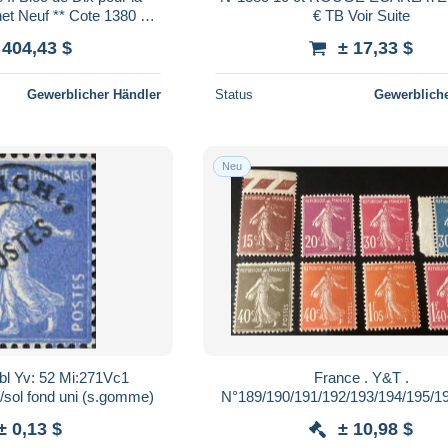
net Neuf ** Cote 1380 €
€ TB Voir Suite
s Rare. TB Voir Suite
 404,43 $
± 17,33 $
Gewerblicher Händler
Status
Gewerbliche
Neu
bl Yv: 52 Mi:271Vc1
France . Y&T .
sol fond uni (s.gomme)
N°189/190/191/192/193/194/195/196 neu
avec gomme et SANS charnière cô
± 0,13 $
± 10,98 $