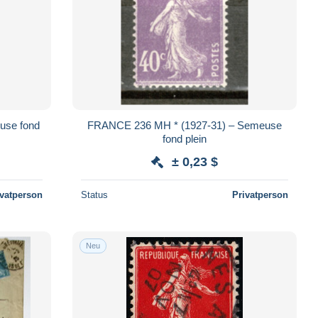
FRANCE 236 MH * (1927-31) – Semeuse
fond plein
± 0,23 $
ivatperson
Status
Privatperson
Neu