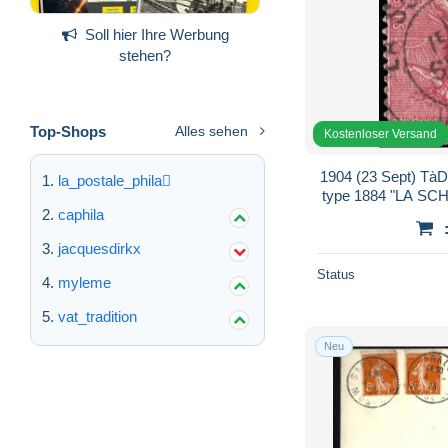
Soll hier Ihre Werbung
stehen?
Top-Shops
Alles sehen
Kostenloser Versand
1904 (23 Sept) TàD
la_postale_phila
type 1884 "LA SC
Yv.129 10c r
caphila
jacquesdirkx
Status
myleme
vat_tradition
Neu