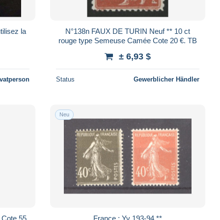
ilisez la
N°138n FAUX DE TURIN Neuf ** 10 ct
rouge type Semeuse Camée Cote 20 €. TB
± 6,93 $
ivatperson
Status
Gewerblicher Händler
Neu
Cote 55
France : Yv 193-94 **