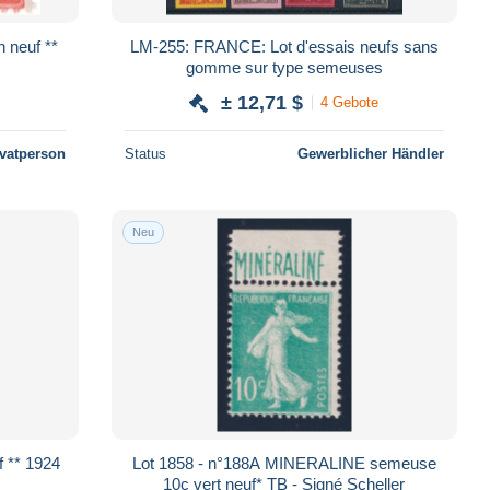
 neuf **
LM-255: FRANCE: Lot d'essais neufs sans
gomme sur type semeuses
± 12,71 $
4 Gebote
ivatperson
Status
Gewerblicher Händler
Neu
1924
Lot 1858 - n°188A MINERALINE semeuse
10c vert neuf* TB - Signé Scheller