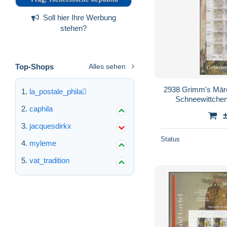
Soll hier Ihre Werbung
stehen?
Top-Shops
Alles sehen
2938 Grimm's Mär
la_postale_phila
Schneewittchen
caphila
jacquesdirkx
Status
myleme
vat_tradition