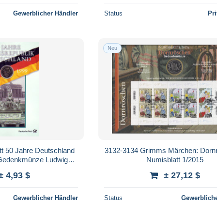
Gewerblicher Händler
Status
Pr
Neu
tt 50 Jahre Deutschland
3132-3134 Grimms Märchen: Dornr
Gedenkmünze Ludwig
Numisblatt 1/2015
Erhard
± 4,93 $
± 27,12 $
Gewerblicher Händler
Status
Gewerbliche