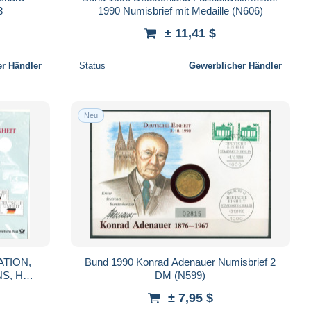
3
1990 Numisbrief mit Medaille (N606)
± 11,41 $
r Händler
Status
Gewerblicher Händler
Neu
ATION,
Bund 1990 Konrad Adenauer Numisbrief 2
NS, H
DM (N599)
STAMPS,
± 7,95 $
ANY;