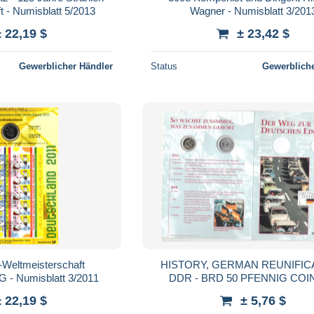
ft - Numisblatt 5/2013
Wagner - Numisblatt 3/201
± 22,19 $
± 23,42 $
Gewerblicher Händler
Status
Gewerbliche
-Weltmeisterschaft
HISTORY, GERMAN REUNIFIC
 - Numisblatt 3/2011
DDR - BRD 50 PFENNIG COI
SCHLIEMANN ARCHAEOLOGY 
± 22,19 $
± 5,76 $
NUMIS COVER, 2000, GERM