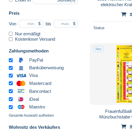
Stunde(n)
elektrischer Kra
Preis
Von
bis
$
$
Status
Nur ermäßigt
Kostenloser Versand
Neu
Zahlungsmethoden
PayPal
Banküberweisung
Visa
Mastercard
Bancontact
iDeal
Maestro
Frauenfußball
Gesamte Auswahl aufheben
Münzbuchstabe G
Wohnsitz des Verkäufers