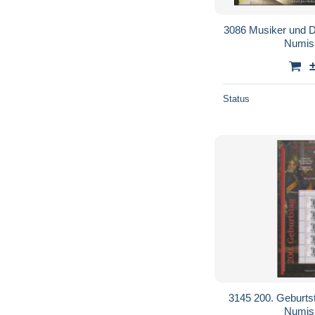
3086 Musiker und Di
Numisb
Status
3145 200. Geburts
Numisb