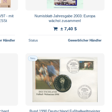
/97 - mit
Numisblatt-Jahresgabe 2003: Europa
 ESSt
wächst zusammen!
± 7,40 $
r Händler
Status
Gewerblicher Händler
Neu
ichard
Bund 1990 Deutschland Fußballweltmeister