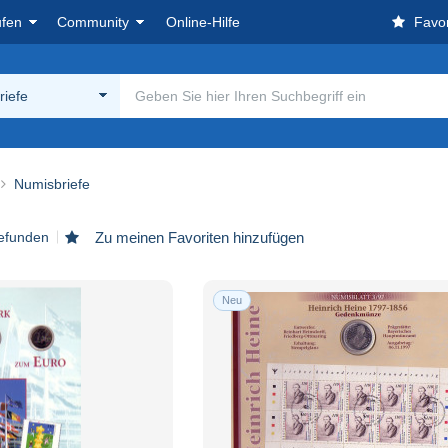
ufen
Community
Online-Hilfe
Favor
riefe
Numisbriefe
gefunden
Zu meinen Favoriten hinzufügen
Neu