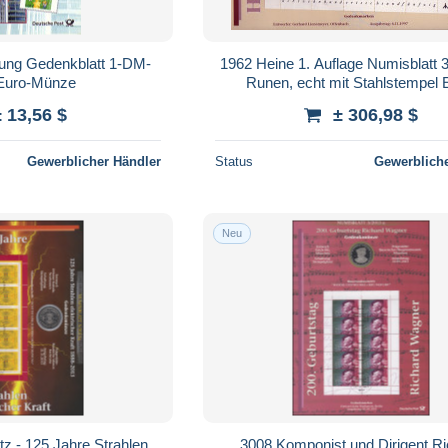
rung Gedenkblatt 1-DM-
1962 Heine 1. Auflage Numisblatt 3
Euro-Münze
Runen, echt mit Stahlstempel
± 13,56 $
± 306,98 $
Gewerblicher Händler
Status
Gewerbliche
Neu
tz - 125 Jahre Strahlen
3008 Komponist und Dirigent R