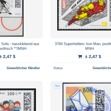
m Sofa - nassklebend aus
3784 Superhelden: Iron Man, postfr
ostfrisch **/MNH
MNH
± 2,47 $
± 2,47 $
Gewerblicher Händler
Status
Gewerbliche
Neu