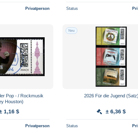
Privatperson
Status
Pr
Neu
er Pop - / Rockmusik
2026 Für die Jugend (Satz
ey Houston)
± 1,16 $
± 6,36 $
Privatperson
Status
Pr