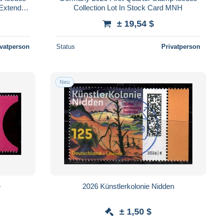
Collection Lot In Stock Card MNH
± 19,54 $
ivatperson
Status
Privatperson
Neu
e
2026 Künstlerkolonie Nidden
± 1,50 $