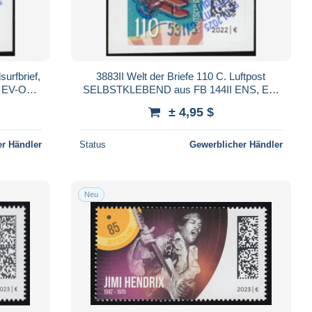
urfbrief,
3883II Welt der Briefe 110 C. Luftpost
 EV-O
SELBSTKLEBEND aus FB 144II ENS, EV-
O BONN
± 4,95 $
r Händler
Status
Gewerblicher Händler
Neu