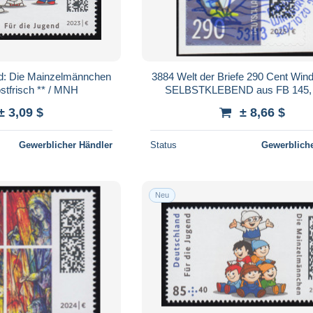
nd: Die Mainzelmännchen
3884 Welt der Briefe 290 Cent Winds
stfrisch ** / MNH
SELBSTKLEBEND aus FB 145,
BONN
± 3,09 $
± 8,66 $
Gewerblicher Händler
Status
Gewerbliche
Neu