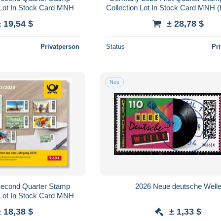
Issues Collection Lot In Stock Card MNH
Collection Lot In Stock Card MNH (Extended
Lot)
± 19,54 $
± 28,78 $
Privatperson
Status
Pr
Neu
econd Quarter Stamp
2026 Neue deutsche Well
Issues Collection Lot In Stock Card MNH
± 18,38 $
± 1,33 $