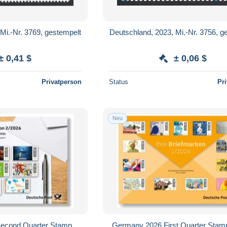
Mi.-Nr. 3769, gestempelt
Deutschland, 2023, Mi.-Nr. 3756, g
± 0,41 $
± 0,06 $
Privatperson
Status
Pr
Neu
econd Quarter Stamp
Germany 2026 First Quarter Stam