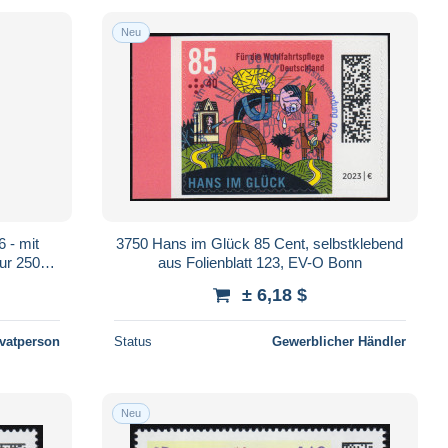
Neu
 - mit
3750 Hans im Glück 85 Cent, selbstklebend
nur 250
aus Folienblatt 123, EV-O Bonn
± 6,18 $
ivatperson
Status
Gewerblicher Händler
Neu