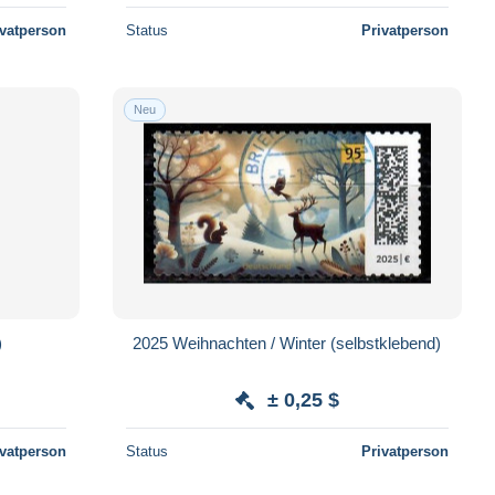
ivatperson
Status
Privatperson
Neu
)
2025 Weihnachten / Winter (selbstklebend)
± 0,25 $
ivatperson
Status
Privatperson