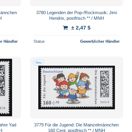
männchen
3780 Legenden der Pop-/Rockmusik: Jimi
H
Hendrix, postfrisch ** / MNH
± 2,47 $
r Händler
Status
Gewerblicher Händler
Neu
ahre Yad
3779 Für die Jugend: Die Mainzelmännchen
NH
160 Cent, postfrisch ** / MNH