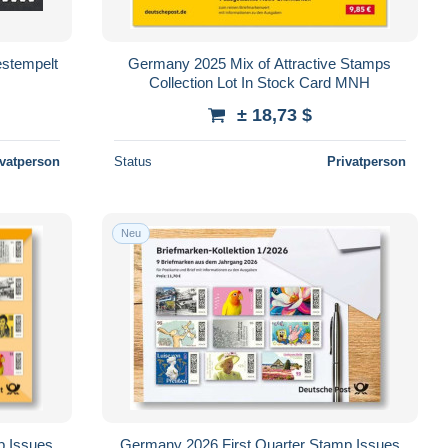
estempelt
Germany 2025 Mix of Attractive Stamps
Collection Lot In Stock Card MNH
± 18,73 $
ivatperson
Status
Privatperson
Neu
p Issues
Germany 2026 First Quarter Stamp Issues