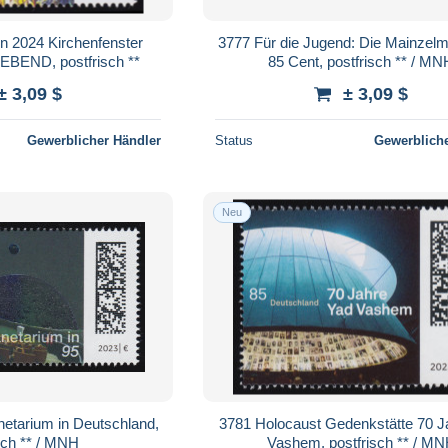
n 2024 Kirchenfenster
3777 Für die Jugend: Die Mainzel
EBEND, postfrisch **
85 Cent, postfrisch ** / MN
± 3,09 $
± 3,09 $
Gewerblicher Händler
Status
Gewerbliche
Neu
netarium in Deutschland,
3781 Holocaust Gedenkstätte 70 J
sch ** / MNH
Vashem, postfrisch ** / M