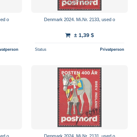
sed o
Denmark 2024. Mi.Nr. 2133, used o
± 1,39 $
ivatperson
Status
Privatperson
sed o
Denmark 2024. Mi.Nr. 2131, used o