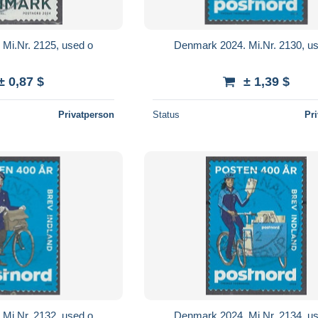
Mi.Nr. 2125, used o
Denmark 2024. Mi.Nr. 2130, u
± 0,87 $
± 1,39 $
Privatperson
Status
Pr
Mi.Nr. 2132, used o
Denmark 2024. Mi.Nr. 2134, u