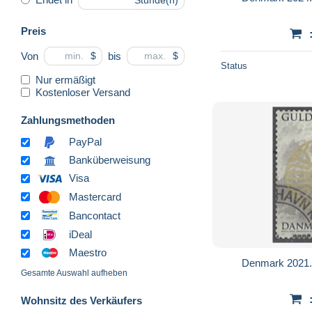
Stunde(n)
Preis
Von
bis
$
$
Status
Nur ermäßigt
Kostenloser Versand
Zahlungsmethoden
PayPal
Banküberweisung
Visa
Mastercard
Bancontact
iDeal
Maestro
Denmark 2021. 
Gesamte Auswahl aufheben
Wohnsitz des Verkäufers