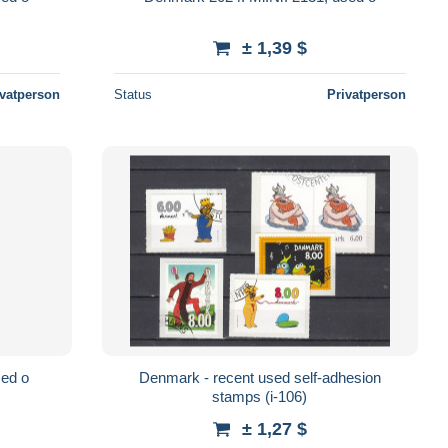
± 1,39 $
ivatperson
Status
Privatperson
sed o
Denmark - recent used self-adhesion
stamps (i-106)
± 1,27 $