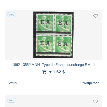
Neu
1962 - 355**MNH -Type de France suechargé E A - 1
± 1,62 $
Status
Privatperson
Neu