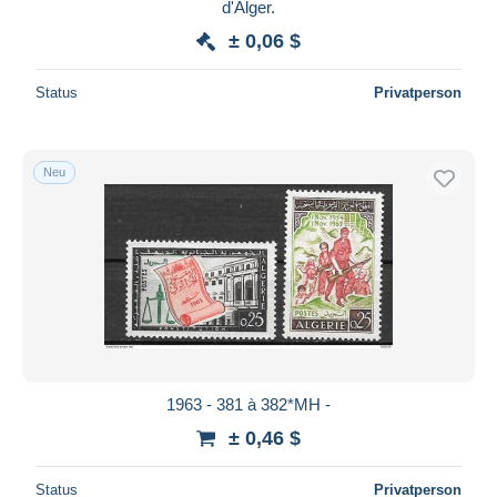
d'Alger.
± 0,06 $
Status
Privatperson
Neu
1963 - 381 à 382*MH -
± 0,46 $
Status
Privatperson