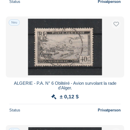
Status
Privatperson
Neu
ALGERIE - P.A. N° 6 Oblitéré - Avion survolant la rade
d'Alger.
± 0,12 $
Status
Privatperson