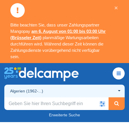
×
Bitte beachten Sie, dass unser Zahlungspartner
Mangopay
am 6. August von 01:00 bis 03:00 Uhr
(Brüsseler Zeit)
planmäßige Wartungsarbeiten
durchführen wird. Während dieser Zeit können die
Zahlungsdienste vorübergehend nicht verfügbar
sein.
Algerien (1962-...)
Erweiterte Suche