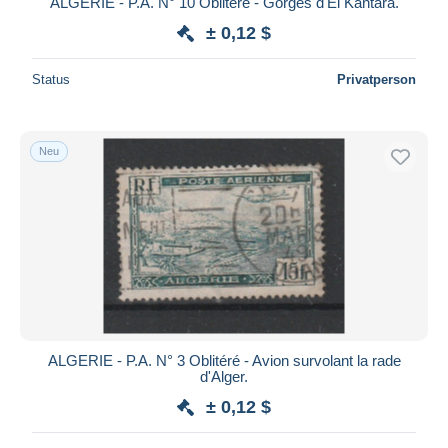
ALGERIE - P.A. N° 10 Oblitéré - Gorges d'El Kantara.
± 0,12 $
Status
Privatperson
Neu
ALGERIE - P.A. N° 3 Oblitéré - Avion survolant la rade
d'Alger.
± 0,12 $