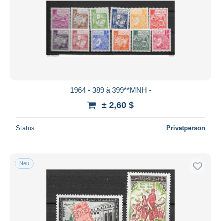
1964 - 389 à 399**MNH -
± 2,60 $
Status
Privatperson
Neu