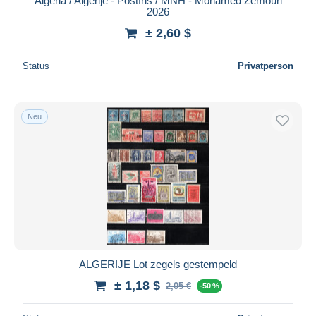
Algeria / Algerije - Postfris / MNH - Mohamed Zemouri
2026
± 2,60 $
Status
Privatperson
Neu
ALGERIJE Lot zegels gestempeld
± 1,18 $
2,05 €
-50 %