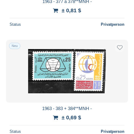
1963 - 377 à 378**MNH -
± 0,81 $
Status
Privatperson
Neu
1963 - 383 + 384**MNH -
± 0,69 $
Status
Privatperson