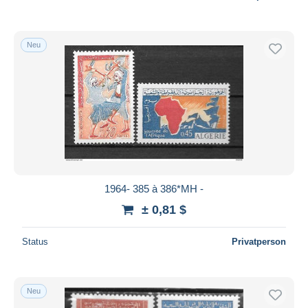
Neu
1964- 385 à 386*MH -
± 0,81 $
Status
Privatperson
Neu