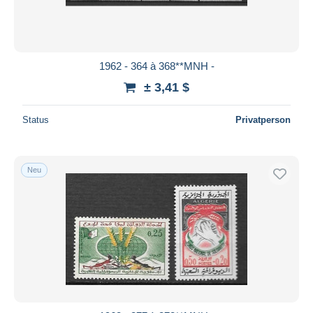
1962 - 364 à 368**MNH -
± 3,41 $
Status
Privatperson
Neu