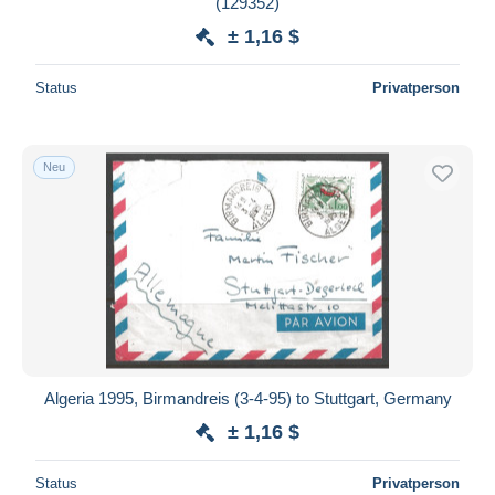
(129352)
Maestro
± 1,16 $
Gesamte Auswahl aufheben
Status
Privatperson
Wohnsitz des Verkäufers
Weltweit
Neu
Übernehmen
Algeria 1995, Birmandreis (3-4-95) to Stuttgart, Germany
± 1,16 $
Status
Privatperson