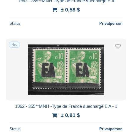
1962 - 359**MNH -Type de France suechargé E A
± 0,58 $
Status
Privatperson
Neu
1962 - 355**MNH -Type de France suechargé E A - 1
± 0,81 $
Status
Privatperson