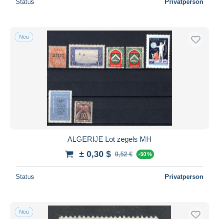
Status
Privatperson
Neu
ALGERIJE Lot zegels MH
± 0,30 $
0,52 €
-50 %
Status
Privatperson
Neu