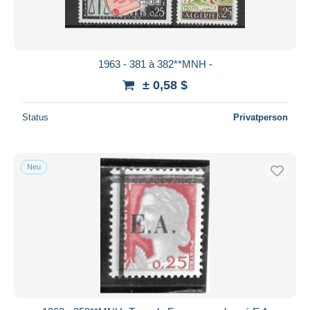
1963 - 381 à 382**MNH -
± 0,58 $
Status
Privatperson
Neu