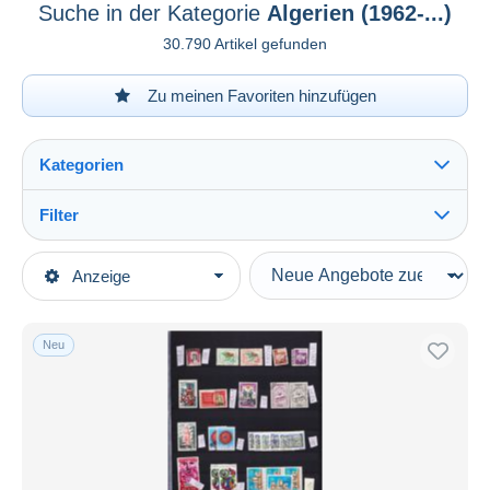
Suche in der Kategorie
Algerien (1962-...)
30.790 Artikel gefunden
Zu meinen Favoriten hinzufügen
Kategorien
Filter
Alles sehen
Art der Verkäufe
Anzeige
Hauptkategorien
Laufende Angebote
Briefmarken
Festpreise
Afrika
Neu
Auktionen mit Geboten
Algerien (1962-...)
Auktionen ohne Gebote
Auktionshäuser
Verkauft
Dauer