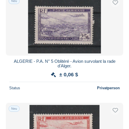
Neu
ALGERIE - P.A. N° 5 Oblitéré - Avion survolant la rade
d'Alger.
± 0,06 $
Status
Privatperson
Neu