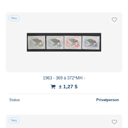
Neu
1963 - 369 à 372*MH -
± 1,27 $
Status
Privatperson
Neu