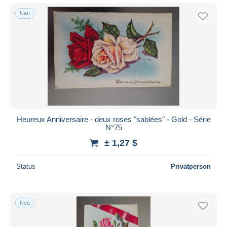
Neu
Heureux Anniversaire - deux roses "sablées" - Gold - Série
N°75
± 1,27 $
Status
Privatperson
Neu