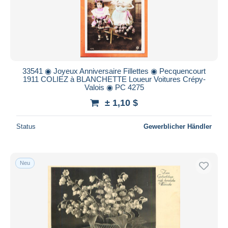
33541 ◉ Joyeux Anniversaire Fillettes ◉ Pecquencourt
1911 COLIEZ à BLANCHETTE Loueur Voitures Crépy-
Valois ◉ PC 4275
± 1,10 $
Status
Gewerblicher Händler
Neu