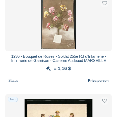
Kostenloser Versand
Zahlungsmethoden
PayPal
Banküberweisung
Visa
Mastercard
Bancontact
1296 - Bouquet de Roses - Soldat 255e R.I d’Infanterie -
iDeal
Infirmerie de Garnison - Caserne Audeoud MARSEILLE
Maestro
± 1,16 $
Gesamte Auswahl aufheben
Status
Privatperson
Wohnsitz des Verkäufers
Weltweit
Neu