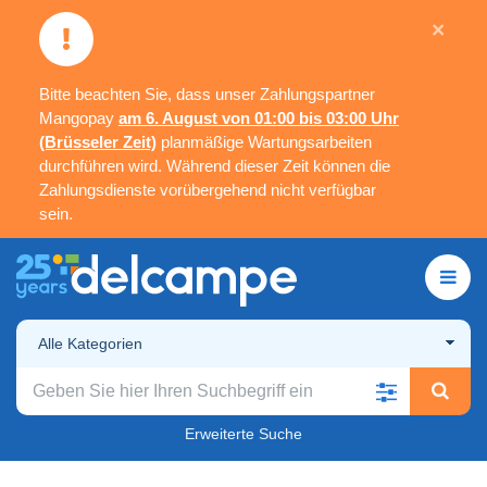
×
Bitte beachten Sie, dass unser Zahlungspartner
Mangopay
am 6. August von 01:00 bis 03:00 Uhr
(Brüsseler Zeit)
planmäßige Wartungsarbeiten
durchführen wird. Während dieser Zeit können die
Zahlungsdienste vorübergehend nicht verfügbar
sein.
Alle Kategorien
Erweiterte Suche