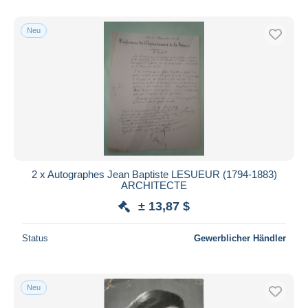
Rechtsanwälte & Juristen
41
Nur ermäßigt
Sänger und Musiker
2.635
Kostenloser Versand
Neu
Schauspieler und Komiker
2.990
Zahlungsmethoden
Schriftsteller
1.336
PayPal
Sportlich
1.704
Banküberweisung
Sonstige & Ohne Zuordnung
20.084
Mehr dazu
Visa
Mastercard
Bancontact
iDeal
2 x Autographes Jean Baptiste LESUEUR (1794-1883)
ARCHITECTE
Maestro
± 13,87 $
Gesamte Auswahl aufheben
Wohnsitz des Verkäufers
Status
Gewerblicher Händler
Weltweit
Neu