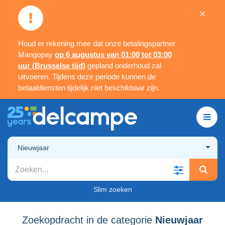
×
Houd er rekening mee dat onze betalingspartner
Mangopay
op 6 augustus van 01:00 tot 03:00
uur (Brusselse tijd)
gepland onderhoud zal
uitvoeren. Tijdens deze periode kunnen de
betaaldiensten tijdelijk niet beschikbaar zijn.
Nieuwjaar
Slim zoeken
Zoekopdracht in de categorie
Nieuwjaar