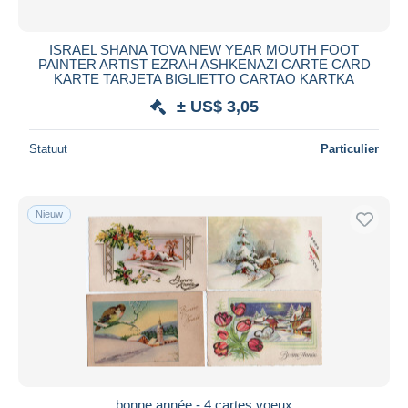
Alle looptijden
Nieuw sinds
Dagen
ISRAEL SHANA TOVA NEW YEAR MOUTH FOOT
PAINTER ARTIST EZRAH ASHKENAZI CARTE CARD
Eindigt binnen
uren
KARTE TARJETA BIGLIETTO CARTAO KARTKA
± US$ 3,05
Prijs
Van
US$
tot
US$
Statuut
Particulier
Alleen met korting
Gratis levering
Nieuw
Betaalmiddelen
PayPal
Bankoverschrijving
Visa
Mastercard
Bancontact
iDeal
bonne année - 4 cartes voeux
Maestro