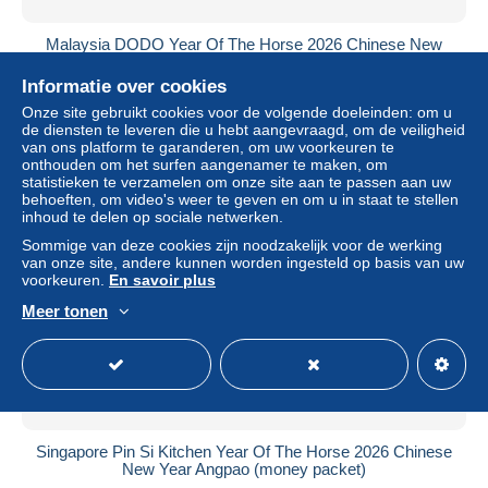
Malaysia DODO Year Of The Horse 2026 Chinese New
Year Lunar Zodiac Angpao (money packet)
Informatie over cookies
± US$ 28,89
Onze site gebruikt cookies voor de volgende doeleinden: om u
de diensten te leveren die u hebt aangevraagd, om de veiligheid
Statuut
Particulier
van ons platform te garanderen, om uw voorkeuren te
onthouden om het surfen aangenamer te maken, om
statistieken te verzamelen om onze site aan te passen aan uw
behoeften, om video's weer te geven en om u in staat te stellen
inhoud te delen op sociale netwerken.
Sommige van deze cookies zijn noodzakelijk voor de werking
van onze site, andere kunnen worden ingesteld op basis van uw
voorkeuren.
En savoir plus
Meer tonen
Singapore Pin Si Kitchen Year Of The Horse 2026 Chinese
New Year Angpao (money packet)