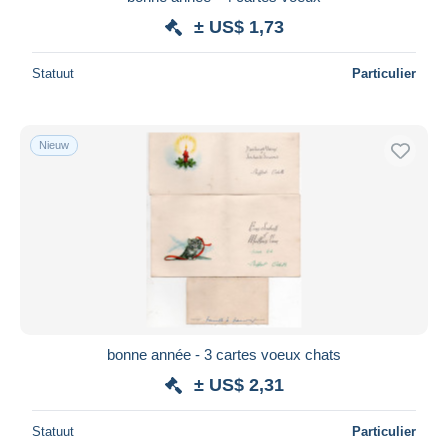
± US$ 1,73
Alles deselecteren
Woonplaats van de verkoper
Statuut
Particulier
Wereldwijd
Nieuw
Toepassen
bonne année - 3 cartes voeux chats
± US$ 2,31
Statuut
Particulier