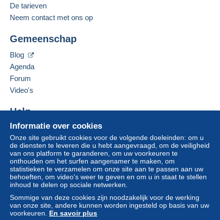
De tarieven
Neem contact met ons op
Gemeenschap
Blog
Agenda
Forum
Video's
Help
Informatie over cookies
Hulpcentrum
Onze site gebruikt cookies voor de volgende doeleinden: om u
Kopen op Delcampe
de diensten te leveren die u hebt aangevraagd, om de veiligheid
Verkopen op Delcampe
van ons platform te garanderen, om uw voorkeuren te
onthouden om het surfen aangenamer te maken, om
Een beveiligde website
statistieken te verzamelen om onze site aan te passen aan uw
behoeften, om video's weer te geven en om u in staat te stellen
inhoud te delen op sociale netwerken.
Sommige van deze cookies zijn noodzakelijk voor de werking
van onze site, andere kunnen worden ingesteld op basis van uw
voorkeuren.
En savoir plus