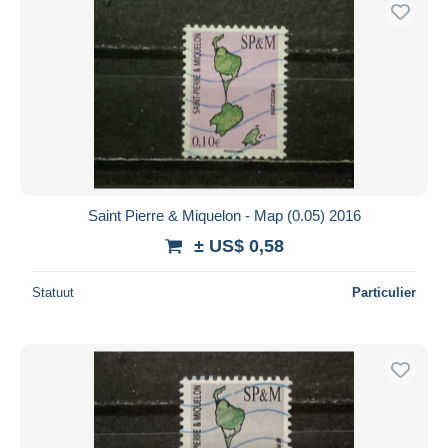
Gratis levering
Betaalmiddelen
PayPal
Bankoverschrijving
Visa
Mastercard
Bancontact
Saint Pierre & Miquelon - Map (0.05) 2016
iDeal
± US$ 0,58
Maestro
Alles deselecteren
Statuut
Particulier
Woonplaats van de verkoper
Wereldwijd