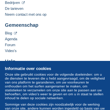
Bedrijven
11-12-2024 om 07:30
credit/debitcard
of overboeking naar uw saldo,
De tarieven
Deze verkoper toevoegen aan mijn favorieten
wordt door de verkoper terugbetaald aan de koper.
De verkoper contacteren
Neem contact met ons op
Een onbetaalde aankoop kan gevolgen hebben
De items van deze verkoper verbergen
voor de rekening van de koper.
Gemeenschap
Als de verkoopvoorwaarden van de verkoper
Blog
clausules bevatten met betrekking tot de betaling,
moeten deze als nietig worden beschouwd. De
Agenda
betalingsvoorwaarden van de website van
Forum
Delcampe, zoals gedefinieerd in de
Video's
gebruiksvoorwaarden
, zijn de enige die van
toepassing zijn.
Help
Aankopen moeten worden betaald binnen
14
Informatie over cookies
Hulpcentrum
dagen
na ontvangst van de eindafrekening van de
Onze site gebruikt cookies voor de volgende doeleinden: om u
Kopen op Delcampe
verkoper.
de diensten te leveren die u hebt aangevraagd, om de veiligheid
Verkopen op Delcampe
van ons platform te garanderen, om uw voorkeuren te
Garantie:
onthouden om het surfen aangenamer te maken, om
Een beveiligde website
Herroepingsrecht
|
Retourkosten ten laste van de
statistieken te verzamelen om onze site aan te passen aan uw
behoeften, om video's weer te geven en om u in staat te stellen
koper.
inhoud te delen op sociale netwerken.
Om de termijnen voor terugzending en
Sommige van deze cookies zijn noodzakelijk voor de werking
terugbetaling van het item te weten,
raadpleegt u
van onze site, andere kunnen worden ingesteld op basis van uw