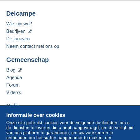
Delcampe
Wie zijn we?
Bedrijven
De tarieven
Neem contact met ons op
Gemeenschap
Blog
Agenda
Forum
Video's
Help
Informatie over cookies
Hulpcentrum
Onze site gebruikt cookies voor de volgende doeleinden: om u
Kopen op Delcampe
de diensten te leveren die u hebt aangevraagd, om de veiligheid
Verkopen op Delcampe
van ons platform te garanderen, om uw voorkeuren te
onthouden om het surfen aangenamer te maken, om
Een beveiligde website