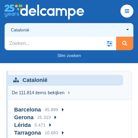
Catalonië
Slim zoeken
Catalonië
De 111.814 items bekijken
Barcelona
45.889
Gerona
25.319
Lérida
5.471
Tarragona
10.683