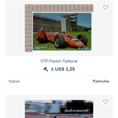
Gratis levering
Betaalmiddelen
PayPal
Bankoverschrijving
Visa
Mastercard
Bancontact
iDeal
STP-Paxton Turbocar
Maestro
± US$ 1,25
Alles deselecteren
Statuut
Particulier
Woonplaats van de verkoper
Wereldwijd