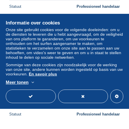
Statuut
Professioneel handelaar
Informatie over cookies
Nieuw
Onze site gebruikt cookies voor de volgende doeleinden: om u
de diensten te leveren die u hebt aangevraagd, om de veiligheid
van ons platform te garanderen, om uw voorkeuren te
onthouden om het surfen aangenamer te maken, om
statistieken te verzamelen om onze site aan te passen aan uw
behoeften, om video's weer te geven en om u in staat te stellen
inhoud te delen op sociale netwerken.
Sommige van deze cookies zijn noodzakelijk voor de werking
van onze site, andere kunnen worden ingesteld op basis van uw
voorkeuren.
En savoir plus
Meer tonen
# M. TERMINILLO: IL CONO E IL TERMINILLUCCIO
VISTI DAL VERSANTE DI RIETI
± US$ 11,56
Statuut
Professioneel handelaar