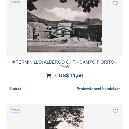
Nieuw
Gratis levering
Betaalmiddelen
PayPal
Bankoverschrijving
Visa
Mastercard
Bancontact
# TERMINILLO: ALBERGO C.I.T. - CAMPO FIORITO -
iDeal
1955
Maestro
± US$ 11,56
Alles deselecteren
Statuut
Professioneel handelaar
Woonplaats van de verkoper
Wereldwijd
Nieuw