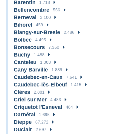
Barentin
1.718
Bellencombre
566
Berneval
3.100
Bihorel
459
Blangy-sur-Bresle
2.486
Bolbec
4.495
Bonsecours
7.350
Buchy
1.488
Canteleu
1.003
Cany Barville
1.889
Caudebec-en-Caux
7.641
Caudebec-lès-Elbeuf
1.415
Clères
2.881
Criel sur Mer
4.483
Criquetot l'Esneval
484
Darnétal
1.695
Dieppe
67.272
Duclair
2.697