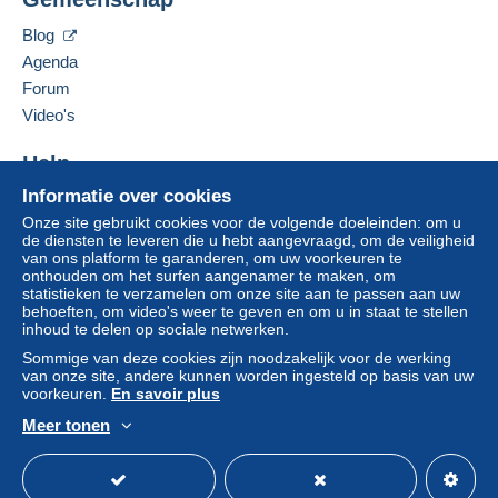
Blog
Agenda
Forum
Video's
Help
Informatie over cookies
Hulpcentrum
Onze site gebruikt cookies voor de volgende doeleinden: om u
Kopen op Delcampe
de diensten te leveren die u hebt aangevraagd, om de veiligheid
Verkopen op Delcampe
van ons platform te garanderen, om uw voorkeuren te
onthouden om het surfen aangenamer te maken, om
Een beveiligde website
statistieken te verzamelen om onze site aan te passen aan uw
behoeften, om video's weer te geven en om u in staat te stellen
inhoud te delen op sociale netwerken.
Sommige van deze cookies zijn noodzakelijk voor de werking
van onze site, andere kunnen worden ingesteld op basis van uw
voorkeuren.
En savoir plus
Meer tonen
Nederlands
USD
Standaardmodus
Ame