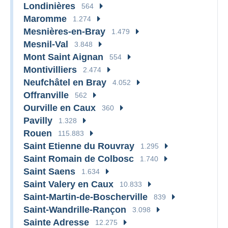
Londinières
564
Maromme
1.274
Mesnières-en-Bray
1.479
Mesnil-Val
3.848
Mont Saint Aignan
554
Montivilliers
2.474
Neufchâtel en Bray
4.052
Offranville
562
Ourville en Caux
360
Pavilly
1.328
Rouen
115.883
Saint Etienne du Rouvray
1.295
Saint Romain de Colbosc
1.740
Saint Saens
1.634
Saint Valery en Caux
10.833
Saint-Martin-de-Boscherville
839
Saint-Wandrille-Rançon
3.098
Sainte Adresse
12.275