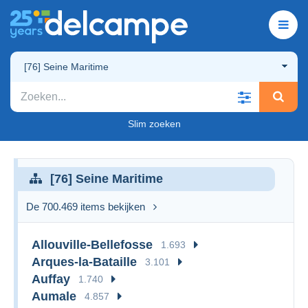
[76] Seine Maritime
Slim zoeken
[76] Seine Maritime
De 700.469 items bekijken
Allouville-Bellefosse
1.693
Arques-la-Bataille
3.101
Auffay
1.740
Aumale
4.857