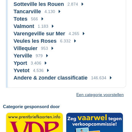
Sotteville les Rouen
2.874
Tancarville
4.130
Totes
566
Valmont
1.183
Varengeville sur Mer
4.265
Veules les Roses
6.332
Villequier
953
Yerville
979
Yport
3.406
Yvetot
4.536
Andere & zonder classificatie
146.634
Een categorie voorstellen
Categorie gesponsord door