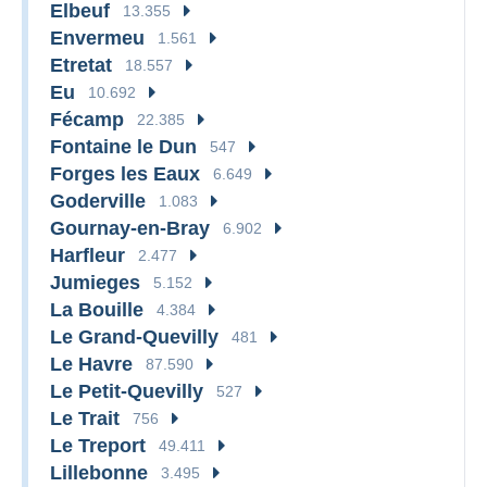
Elbeuf
13.355
Envermeu
1.561
Etretat
18.557
Eu
10.692
Fécamp
22.385
Fontaine le Dun
547
Forges les Eaux
6.649
Goderville
1.083
Gournay-en-Bray
6.902
Harfleur
2.477
Jumieges
5.152
La Bouille
4.384
Le Grand-Quevilly
481
Le Havre
87.590
Le Petit-Quevilly
527
Le Trait
756
Le Treport
49.411
Lillebonne
3.495