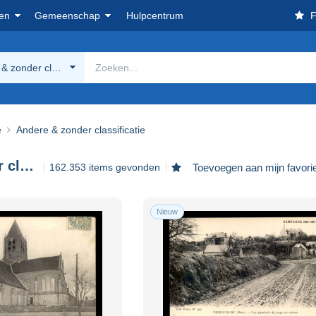
en
Gemeenschap
Hulpcentrum
F
& zonder classificatie
e
Andere & zonder classificatie
Andere & zonder classificatie
162.353 items gevonden
Toevoegen aan mijn favori
Nieuw