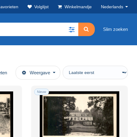
avorieten
Volglijst
Winkelmandje
Nederlands
Slim zoeken
eten
Weergave
Nieuw