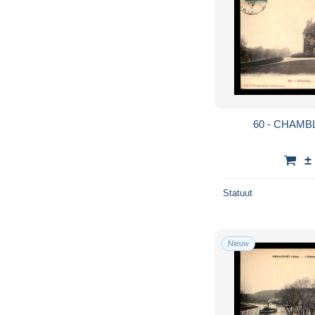
60 - CHAMB
±
Statuut
Nieuw