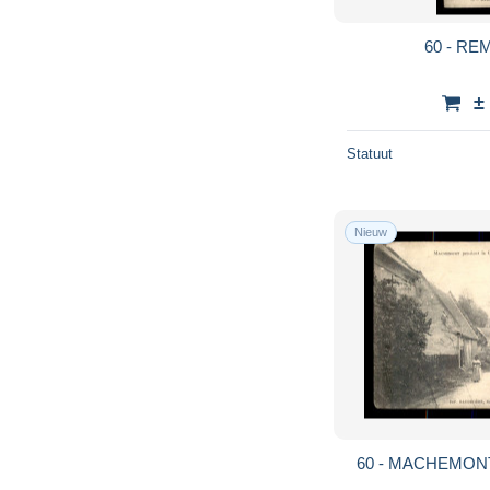
60 - RE
±
Statuut
Nieuw
60 - MACHEMON