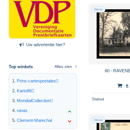
Nieuw
Uw advertentie hier?
Top winkels
Alles zien
60 - RAVEN
Prins-cartespostales
±
Karto86
Statuut
MondialCollection
ranas
Clement-Marechal
Nieuw