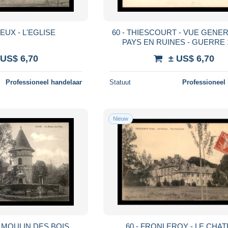
EUX - L'EGLISE
60 - THIESCOURT - VUE GENE
PAYS EN RUINES - GUERRE 
 US$ 6,70
± US$ 6,70
Professioneel handelaar
Statuut
Professioneel
Nieuw
E MOULIN DES BOIS
60 - FRONLEROY - LE CHA