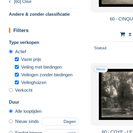
[60] Oise
Andere & zonder classificatie
60 - CINQU
Filters
±
Type verkopen
Statuut
Actief
Vaste prijs
Veiling met biedingen
Nieuw
Veilingen zonder biedingen
Veilinghuizen
Verkocht
Duur
Alle looptijden
Nieuw sinds
Dagen
60 - COYE - L
Eindigt binnen