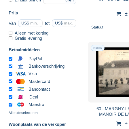
uren
Prijs
±
Van
US$
tot
US$
Statuut
Alleen met korting
Gratis levering
Nieuw
Betaalmiddelen
PayPal
Bankoverschrijving
Visa
Mastercard
Bancontact
iDeal
Maestro
60 - MARGNY-L
Alles deselecteren
MANOIR DE LA
±
Woonplaats van de verkoper