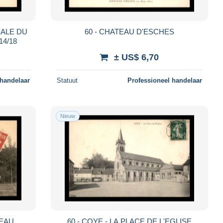
RALE DU
60 - CHATEAU D'ESCHES
14/18
± US$ 6,70
 handelaar
Statuut
Professioneel handelaar
Nieuw
TEAU
60 - COYE - LA PLACE DE L'EGLISE