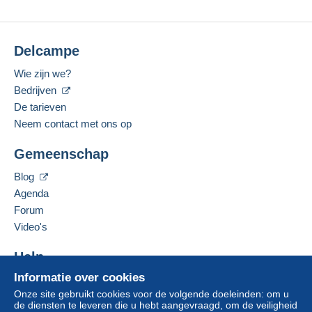
Delcampe
Wie zijn we?
Bedrijven
De tarieven
Neem contact met ons op
Gemeenschap
Blog
Agenda
Forum
Video's
Help
Informatie over cookies
Hulpcentrum
Onze site gebruikt cookies voor de volgende doeleinden: om u
Kopen op Delcampe
de diensten te leveren die u hebt aangevraagd, om de veiligheid