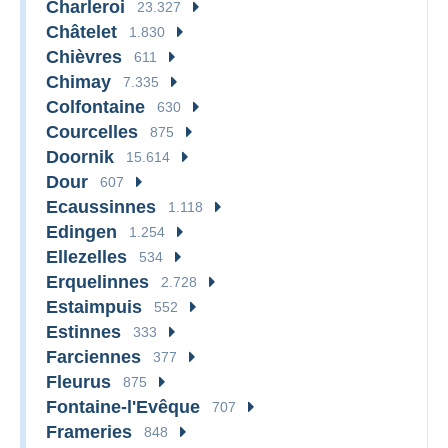
Charleroi
23.327
Châtelet
1.830
Chièvres
611
Chimay
7.335
Colfontaine
630
Courcelles
875
Doornik
15.614
Dour
607
Ecaussinnes
1.118
Edingen
1.254
Ellezelles
534
Erquelinnes
2.728
Estaimpuis
552
Estinnes
333
Farciennes
377
Fleurus
875
Fontaine-l'Evêque
707
Frameries
848