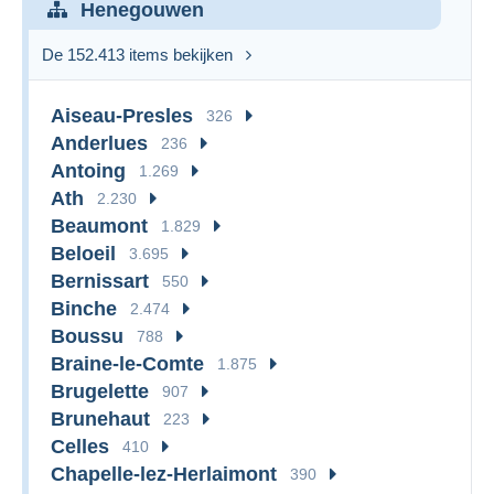
Henegouwen
De 152.413 items bekijken
Aiseau-Presles
326
Anderlues
236
Antoing
1.269
Ath
2.230
Beaumont
1.829
Beloeil
3.695
Bernissart
550
Binche
2.474
Boussu
788
Braine-le-Comte
1.875
Brugelette
907
Brunehaut
223
Celles
410
Chapelle-lez-Herlaimont
390