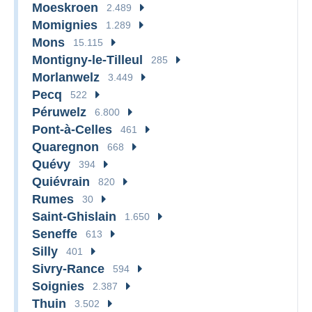
Moeskroen
2.489
Momignies
1.289
Mons
15.115
Montigny-le-Tilleul
285
Morlanwelz
3.449
Pecq
522
Péruwelz
6.800
Pont-à-Celles
461
Quaregnon
668
Quévy
394
Quiévrain
820
Rumes
30
Saint-Ghislain
1.650
Seneffe
613
Silly
401
Sivry-Rance
594
Soignies
2.387
Thuin
3.502