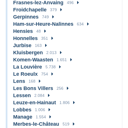
Frasnes-lez-Anvaing
496
Froidchapelle
379
Gerpinnes
749
Ham-sur-Heure-Nalinnes
634
Hensies
48
Honnelles
351
Jurbise
163
Kluisbergen
2.013
Komen-Waasten
1.651
La Louvière
5.738
Le Roeulx
754
Lens
168
Les Bons Villers
256
Lessen
2.084
Leuze-en-Hainaut
1.806
Lobbes
1.006
Manage
1.554
Merbes-le-Château
519