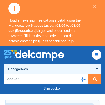
×
Houd er rekening mee dat onze betalingspartner
Mangopay
op 6 augustus van 01:00 tot 03:00
uur (Brusselse tijd)
gepland onderhoud zal
uitvoeren. Tijdens deze periode kunnen de
betaaldiensten tijdelijk niet beschikbaar zijn.
Henegouwen
Slim zoeken