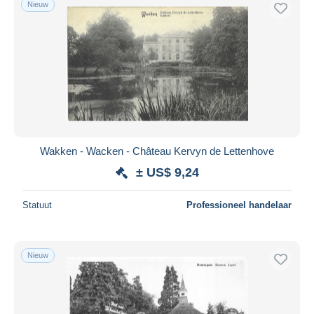
Nieuw
Gratis levering
Betaalmiddelen
PayPal
Bankoverschrijving
Visa
Mastercard
Bancontact
Wakken - Wacken - Château Kervyn de Lettenhove
iDeal
± US$ 9,24
Maestro
Alles deselecteren
Statuut
Professioneel handelaar
Woonplaats van de verkoper
Wereldwijd
Nieuw