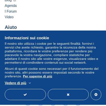
Agenda
I Forum
Video
Aiuto
Centro assistenza
Informazioni sui cookie
Acquistare su Delcampe
Il nostro sito utilizza i cookie per le seguenti finalità: fornirvi i
Vendere su Delcampe
servizi che avete richiesto, garantire la sicurezza della nostra
piattaforma, ricordare le vostre preferenze per rendere più
Un sito sicuro
piacevole la vostra navigazione, compilare statistiche per
adattare il nostro sito alle vostre esigenze, visualizzare video e
permettervi di condividere contenuti sui social network.
Alcuni di questi cookie sono necessari per il funzionamento del
nostro sito, altri possono essere impostati secondo le vostre
preferenze.
Per saperne di più
Vedere di più
Italiano
USD
Versione standard
Americ