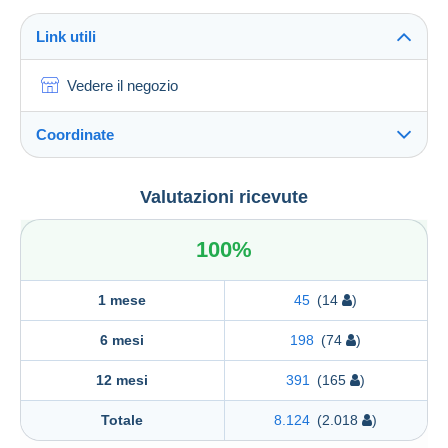
Link utili
Vedere il negozio
Coordinate
STUDIO FILATELICO MILLE LIRE DI RAPONI
Valutazioni ricevute
LUCIO
STUDIO FILATELICO MILLE LIRE DI RAPONI LUCIO
100%
VIA GIACOMO MATTEOTTI N 128 B
60034
CUPRAMONTANA
Italia
1 mese
45
(14
)
6 mesi
198
(74
)
12 mesi
391
(165
)
Totale
8.124
(2.018
)