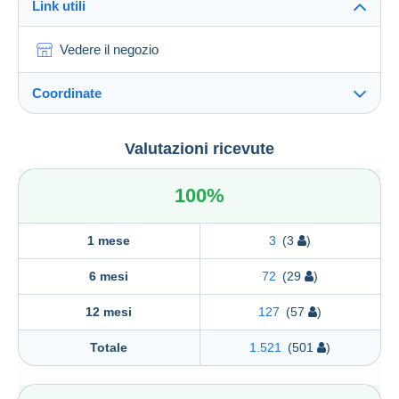
Link utili
Vedere il negozio
Coordinate
Collezioniamo Collezionisti di Fici Luigi
Valutazioni ricevute
Collezioniamo Collezionisti di Fici Luigi
VIA CONTESSA GIUDITTA N 3
100%
90138
PALERMO
Italia
1 mese
3
(3
)
6 mesi
72
(29
)
12 mesi
127
(57
)
Totale
1.521
(501
)