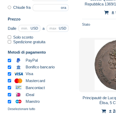
Repubblica 1369/1
Chiude fra
ora
±
Prezzo
Stato
Dalle
a
USD
USD
Solo sconto
Spedizione gratuita
Metodi di pagamento
PayPal
Bonifico bancario
Visa
Mastercard
Bancontact
iDeal
Principauté de Lucq
Maestro
Élisa, 5 
Deselezionare tutto
± 