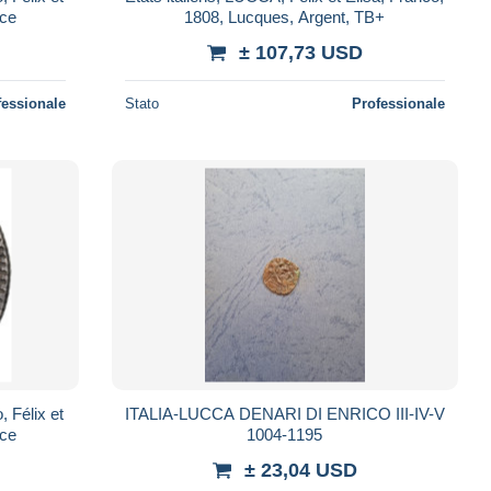
nce
1808, Lucques, Argent, TB+
± 107,73 USD
fessionale
Stato
Professionale
 Félix et
ITALIA-LUCCA DENARI DI ENRICO III-IV-V
nce
1004-1195
± 23,04 USD