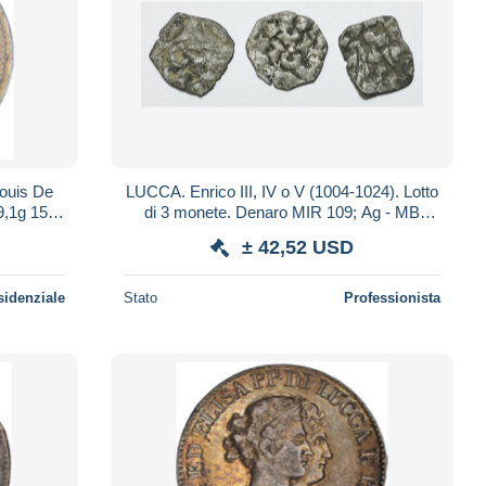
-Louis De
LUCCA. Enrico III, IV o V (1004-1024). Lotto
9,1g 153
di 3 monete. Denaro MIR 109; Ag - MB
e.270
± 42,52 USD
sidenziale
Stato
Professionista