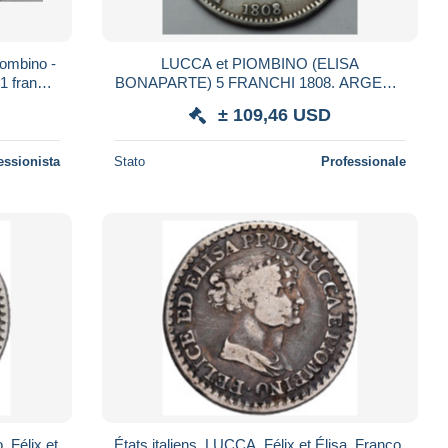
iombino -
LUCCA et PIOMBINO (ELISA
 1 franco
BONAPARTE) 5 FRANCHI 1808. ARGENT.
62
KWALITIE
± 109,46 USD
essionista
Stato
Professionale
 Félix et
États italiens, LUCCA, Félix et Élisa, Franco,