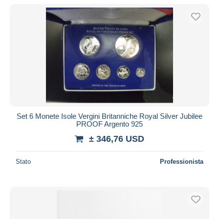
Solo sconto
Spedizione gratuita
Metodi di pagamento
PayPal
Bonifico bancario
Visa
Mastercard
Bancontact
Set 6 Monete Isole Vergini Britanniche Royal Silver Jubilee
iDeal
PROOF Argento 925
Maestro
± 346,76 USD
Deselezionare tutto
Stato
Professionista
Residenza del venditore
Tutto il mondo