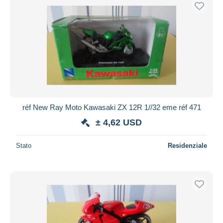
Spedizione gratuita
Metodi di pagamento
PayPal
Bonifico bancario
Visa
Mastercard
Bancontact
réf New Ray Moto Kawasaki ZX 12R 1//32 eme réf 471
iDeal
± 4,62 USD
Maestro
Deselezionare tutto
Stato
Residenziale
Residenza del venditore
Tutto il mondo