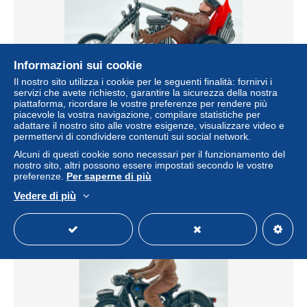
Informazioni sui cookie
Il nostro sito utilizza i cookie per le seguenti finalità: fornirvi i
servizi che avete richiesto, garantire la sicurezza della nostra
piattaforma, ricordare le vostre preferenze per rendere più
piacevole la vostra navigazione, compilare statistiche per
Rare Ancien Jouet. Mattel RRRumblers Hot Wheels.
adattare il nostro sito alle vostre esigenze, visualizzare video e
Motorcycle Torque Chop. Années 1967-1971
permettervi di condividere contenuti sui social network.
± 63,58 USD
Alcuni di questi cookie sono necessari per il funzionamento del
nostro sito, altri possono essere impostati secondo le vostre
preferenze.
Per saperne di più
Stato
Professionale
Vedere di più